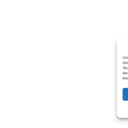
Um 
Ger
Tec
die
kön