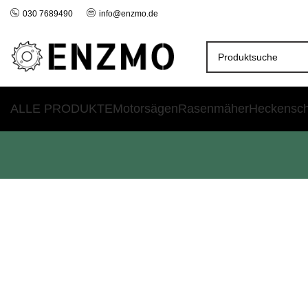
030 7689490
info@enzmo.de
ALLE PRODUKTE
Motorsägen
Rasenmäher
Heckensc