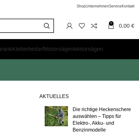
Shop
Unternehmen
Service
Kontakt
0
0,00
€
hrank
Kletterbedarf
Motorsägen
Motorsägen
AKTUELLES
Die richtige Heckenschere
auswählen – Tipps für
Elektro-, Akku- und
Benzinmodelle