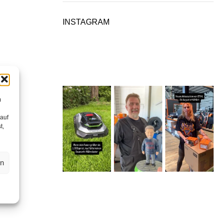
INSTAGRAM
m
 auf
t,
en