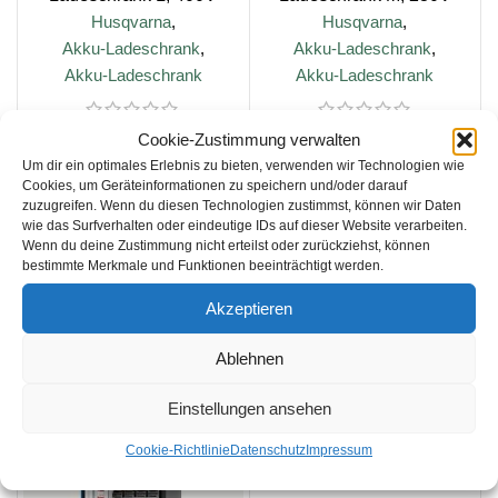
Husqvarna
,
Husqvarna
,
Akku-Ladeschrank
,
Akku-Ladeschrank
,
Akku-Ladeschrank
Akku-Ladeschrank
Cookie-Zustimmung verwalten
€
€
Um dir ein optimales Erlebnis zu bieten, verwenden wir Technologien wie
Cookies, um Geräteinformationen zu speichern und/oder darauf
zuzugreifen. Wenn du diesen Technologien zustimmst, können wir Daten
wie das Surfverhalten oder eindeutige IDs auf dieser Website verarbeiten.
IN DEN WARENKORB
IN DEN WARENKORB
Wenn du deine Zustimmung nicht erteilst oder zurückziehst, können
bestimmte Merkmale und Funktionen beeinträchtigt werden.
inkl. 19 % MwSt.
inkl. 19 % MwSt.
Akzeptieren
zzgl.
Versandkosten
zzgl.
Versandkosten
Ablehnen
Lieferzeit:
2 Wochen
Lieferzeit:
2 Wochen
Einstellungen ansehen
Cookie-Richtlinie
Datenschutz
Impressum