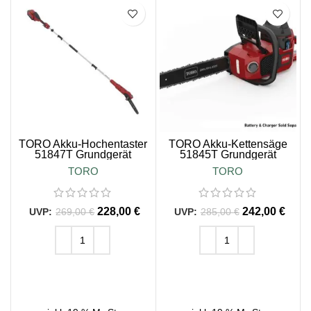
SALE
SALE
TORO Akku-Hochentaster
TORO Akku-Kettensäge
51847T Grundgerät
51845T Grundgerät
TORO
TORO
228,00
€
242,00
€
269,00
€
285,00
€
IN DEN WARENKORB
IN DEN WARENKORB