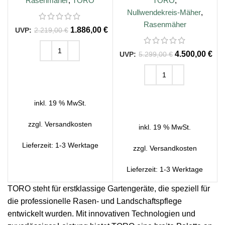
Rasenmäher
,
TORO
TORO
,
Nullwendekreis-Mäher
,
Rasenmäher
1.886,00
€
2.219,00
€
4.500,00
€
5.299,00
€
IN DEN WARENKORB
IN DEN WARENKORB
inkl. 19 % MwSt.
zzgl.
Versandkosten
inkl. 19 % MwSt.
Lieferzeit:
1-3 Werktage
zzgl.
Versandkosten
Lieferzeit:
1-3 Werktage
TORO steht für erstklassige Gartengeräte, die speziell für
die professionelle Rasen- und Landschaftspflege
entwickelt wurden. Mit innovativen Technologien und