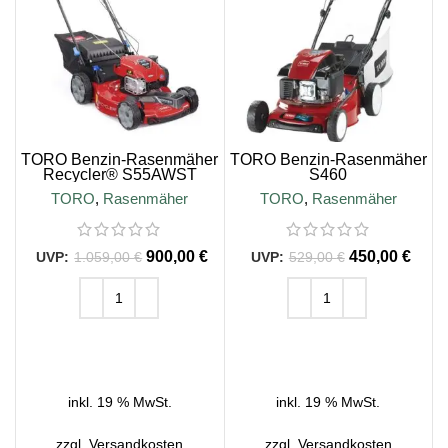
TORO Benzin-Rasenmäher
TORO Benzin-Rasenmäher
Recycler® S55AWST
S460
TORO
,
Rasenmäher
TORO
,
Rasenmäher
900,00
€
450,00
€
1.059,00
€
529,00
€
IN DEN WARENKORB
IN DEN WARENKORB
inkl. 19 % MwSt.
inkl. 19 % MwSt.
zzgl.
Versandkosten
zzgl.
Versandkosten