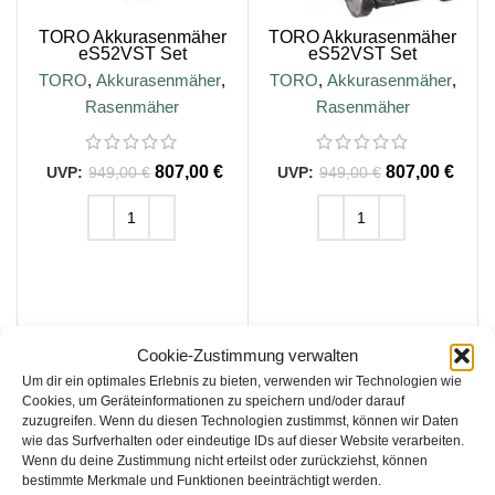
TORO Akkurasenmäher
TORO Akkurasenmäher
eS52VST Set
eS52VST Set
TORO
,
Akkurasenmäher
,
TORO
,
Akkurasenmäher
,
Rasenmäher
Rasenmäher
807,00
€
807,00
€
949,00
€
949,00
€
IN DEN WARENKORB
IN DEN WARENKORB
inkl. 19 % MwSt.
inkl. 19 % MwSt.
Cookie-Zustimmung verwalten
zzgl.
Versandkosten
zzgl.
Versandkosten
Um dir ein optimales Erlebnis zu bieten, verwenden wir Technologien wie
Cookies, um Geräteinformationen zu speichern und/oder darauf
zuzugreifen. Wenn du diesen Technologien zustimmst, können wir Daten
Lieferzeit:
1-3 Werktage
Lieferzeit:
1-3 Werktage
wie das Surfverhalten oder eindeutige IDs auf dieser Website verarbeiten.
Wenn du deine Zustimmung nicht erteilst oder zurückziehst, können
bestimmte Merkmale und Funktionen beeinträchtigt werden.
SALE