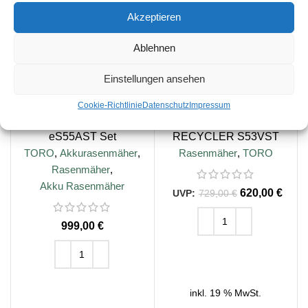
Akzeptieren
Ablehnen
Einstellungen ansehen
Cookie-Richtlinie
Datenschutz
Impressum
TORO Akkurasenmäher
TORO Benzin-Rasenmäher
eS55AST Set
RECYCLER S53VST
TORO
,
Akkurasenmäher
,
Rasenmäher
,
TORO
Rasenmäher
,
Akku Rasenmäher
620,00
€
729,00
€
€
IN DEN WARENKORB
IN DEN WARENKORB
inkl. 19 % MwSt.