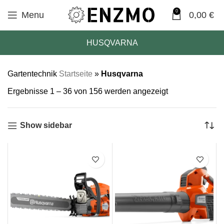
0
Menu
0,00
€
HUSQVARNA
Gartentechnik
Startseite
»
Husqvarna
Ergebnisse 1 – 36 von 156 werden angezeigt
Show sidebar
SALE
SALE