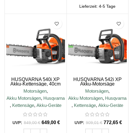
Lieferzeit:
4-5 Tage
SALE
SALE
HUSQVARNA 540i XP
HUSQVARNA 542i XP
Akku-Kettensäge, 40cm
Akku-Motorsäge
Motorsägen
,
Motorsägen
,
Akku Motorsägen
,
Husqvarna
Akku Motorsägen
,
Husqvarna
,
Kettensäge
,
Akku-Geräte
,
Kettensäge
,
Akku-Geräte
649,00
€
772,65
€
849,00
€
909,01
€