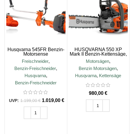
Husqvarna 545FR Benzin-
HUSQVARNA 550 XP
Motorsense
Mark II Benzin-Kettensäge,
38cm
Freischneider
,
Motorsägen
,
Benzin-Freischneider
,
Benzin Motorsägen
,
Husqvarna
,
Husqvarna
,
Kettensäge
Benzin-Freischneider
€
1.019,00
€
1.199,00
€
IN DEN WARENKORB
IN DEN WARENKORB