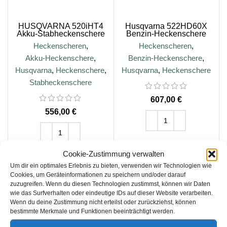
HUSQVARNA 520iHT4
Husqvarna 522HD60X
Akku-Stabheckenschere
Benzin-Heckenschere
Heckenscheren
,
Heckenscheren
,
Akku-Heckenschere
,
Benzin-Heckenschere
,
Husqvarna
,
Heckenschere
,
Husqvarna
,
Heckenschere
Stabheckenschere
€
€
IN DEN WARENKORB
IN DEN WARENKORB
Cookie-Zustimmung verwalten
Um dir ein optimales Erlebnis zu bieten, verwenden wir Technologien wie
inkl. 19 % MwSt.
Cookies, um Geräteinformationen zu speichern und/oder darauf
zuzugreifen. Wenn du diesen Technologien zustimmst, können wir Daten
inkl. 19 % MwSt.
wie das Surfverhalten oder eindeutige IDs auf dieser Website verarbeiten.
zzgl.
Versandkosten
Wenn du deine Zustimmung nicht erteilst oder zurückziehst, können
zzgl.
Versandkosten
bestimmte Merkmale und Funktionen beeinträchtigt werden.
Lieferzeit:
4-5 Tage