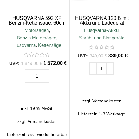
HUSQVARNA 592 XP
HUSQVARNA 120iB mit
Benzin-Kettensäge, 60cm
Akku und Ladegerät
Motorsägen
,
Husqvarna-Akku
,
Benzin Motorsägen
,
Sprüh- und Blasgeräte
Husqvarna
,
Kettensäge
339,00
€
349,00
€
1.572,00
€
1.849,00
€
IN DEN WARENKORB
IN DEN WARENKORB
zzgl.
Versandkosten
inkl. 19 % MwSt.
Lieferzeit:
1-3 Werktage
zzgl.
Versandkosten
Lieferzeit:
vrsl. wieder lieferbar