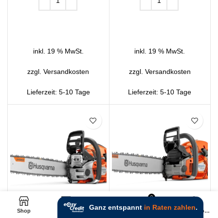
IN DEN WARENKORB
IN DEN WARENKORB
inkl. 19 % MwSt.
inkl. 19 % MwSt.
zzgl.
Versandkosten
zzgl.
Versandkosten
Lieferzeit:
5-10 Tage
Lieferzeit:
5-10 Tage
SALE
0
Husqvarna 564 XP® Fuel
HUSQVARNA 572 XP
Shop
Filters
Wunschliste
Warenkorb
Mein Account