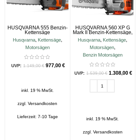
HUSQVARNA 555 Benzin-
HUSQVARNA 560 XP G
Kettensäge
Mark II Benzin-Kettensäge,
45cm
Husqvarna
,
Kettensäge
,
Husqvarna
,
Kettensäge
,
Motorsägen
Motorsägen
,
Benzin Motorsägen
977,00
€
1.149,00
€
1.308,00
€
1.539,00
€
WEITERLESEN
inkl. 19 % MwSt.
IN DEN WARENKORB
zzgl.
Versandkosten
Lieferzeit:
7-10 Tage
inkl. 19 % MwSt.
zzgl.
Versandkosten