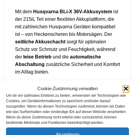
Mit dem
Husqvarna BLi-X 36V-Akkusystem
ist
der 215iL Teil einer flexiblen Akkuplattform, die
mit zahlreichen Husqvarna Geräten kompatibel
ist – von Heckenscheren bis Motorsägen. Der
seitliche Akkuschacht
sorgt für optimalen
Schutz vor Schmutz und Feuchtigkeit, während
der
leise Betrieb
und die
automatische
Abschaltung
zusätzliche Sicherheit und Komfort
im Alltag bieten.
Cookie-Zustimmung verwalten
Eigenschaften & Vorteile
Um dir ein optimales Erlebnis zu bieten, verwenden wir Technologien wie
Cookies, um Geräteinformationen zu speichern und/oder darauf
zuzugreifen. Wenn du diesen Technologien zustimmst, können wir Daten
Bürstenloser Motor
für mehr Effizienz,
wie das Surfverhalten oder eindeutige IDs auf dieser Website verarbeiten.
Drehmoment und Lebensdauer
Wenn du deine Zustimmung nicht erteilst oder zurückziehst, können
bestimmte Merkmale und Funktionen beeinträchtigt werden.
Teleskopschaft
für ergonomisches Arbeiten
Akzeptieren