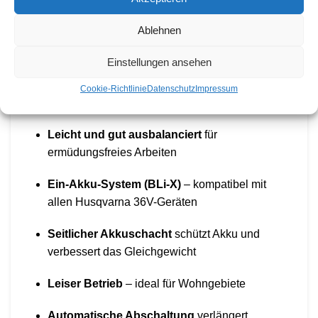
und kompakte Lagerung
Ablehnen
Tap’n’Go Trimmerkopf
– Faden nachladen
ohne Öffnen des Gehäuses
Einstellungen ansehen
Intuitives Bedienfeld
mit einfacher
Cookie-Richtlinie
Datenschutz
Impressum
Tastensteuerung
Leicht und gut ausbalanciert
für
ermüdungsfreies Arbeiten
Ein-Akku-System (BLi-X)
– kompatibel mit
allen Husqvarna 36V-Geräten
Seitlicher Akkuschacht
schützt Akku und
verbessert das Gleichgewicht
Leiser Betrieb
– ideal für Wohngebiete
Automatische Abschaltung
verlängert