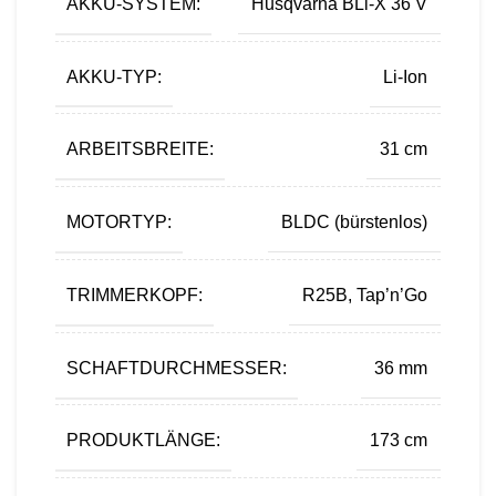
AKKU-SYSTEM:
Husqvarna BLi-X 36 V
AKKU-TYP:
Li-Ion
ARBEITSBREITE:
31 cm
MOTORTYP:
BLDC (bürstenlos)
TRIMMERKOPF:
R25B, Tap’n’Go
SCHAFTDURCHMESSER:
36 mm
PRODUKTLÄNGE:
173 cm