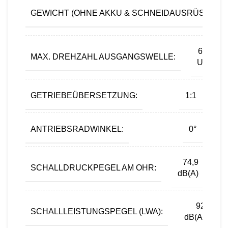
GEWICHT (OHNE AKKU & SCHNEIDAUSRÜSTUNG)
6.800
MAX. DREHZAHL AUSGANGSWELLE:
U/min
GETRIEBEÜBERSETZUNG:
1:1
ANTRIEBSRADWINKEL:
0°
74,9
SCHALLDRUCKPEGEL AM OHR:
dB(A)
92
SCHALLLEISTUNGSPEGEL (LWA):
dB(A)