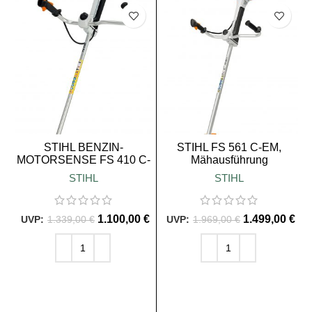
SALE
SALE
STIHL BENZIN-
STIHL FS 561 C-EM,
MOTORSENSE FS 410 C-
Mähausführung
EM K
STIHL
STIHL
1.100,00
€
1.499,00
€
1.339,00
€
1.969,00
€
IN DEN WARENKORB
IN DEN WARENKORB