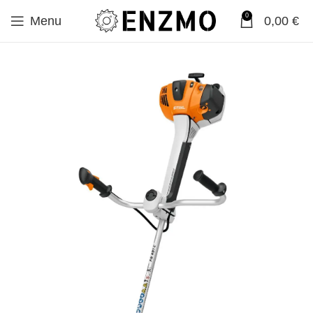
0
Menu
0,00
€
SALE