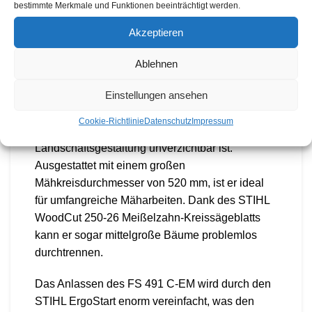
bestimmte Merkmale und Funktionen beeinträchtigt werden.
Akzeptieren
BESCHREIBUNG
Ablehnen
Der STIHL FS 491 C-EM ist ein kraftvoller
Einstellungen ansehen
Benzin-Freischneider, der für Profis in der
Landschaftspflege, bei Kommunen und
Cookie-Richtlinie
Datenschutz
Impressum
Autobahnmeistereien sowie in der Garten- und
Landschaftsgestaltung unverzichtbar ist.
Ausgestattet mit einem großen
Mähkreisdurchmesser von 520 mm, ist er ideal
für umfangreiche Mäharbeiten. Dank des STIHL
WoodCut 250-26 Meißelzahn-Kreissägeblatts
kann er sogar mittelgroße Bäume problemlos
durchtrennen.
Das Anlassen des FS 491 C-EM wird durch den
STIHL ErgoStart enorm vereinfacht, was den