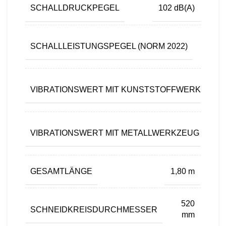
SCHALLDRUCKPEGEL
102 dB(A)
11
SCHALLLEISTUNGSPEGEL (NORM 2022)
dB(A
VIBRATIONSWERT MIT KUNSTSTOFFWERKZEUG 
VIBRATIONSWERT MIT METALLWERKZEUG LINK
GESAMTLÄNGE
1,80 m
520
SCHNEIDKREISDURCHMESSER
mm