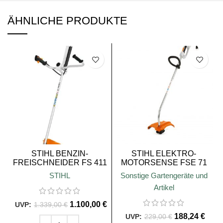
ÄHNLICHE PRODUKTE
SALE
SALE
STIHL BENZIN-
STIHL ELEKTRO-
FREISCHNEIDER FS 411
MOTORSENSE FSE 71
C-EM L
STIHL
Sonstige Gartengeräte und
Artikel
1.100,00
€
1.339,00
€
188,24
€
229,00
€