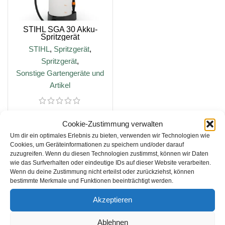
STIHL SGA 30 Akku-
Spritzgerät
STIHL
,
Spritzgerät
,
Spritzgerät
,
Sonstige Gartengeräte und
Artikel
107,00
€
119,00
€
Cookie-Zustimmung verwalten
Um dir ein optimales Erlebnis zu bieten, verwenden wir Technologien wie
Cookies, um Geräteinformationen zu speichern und/oder darauf
zuzugreifen. Wenn du diesen Technologien zustimmst, können wir Daten
IN DEN WARENKORB
wie das Surfverhalten oder eindeutige IDs auf dieser Website verarbeiten.
Wenn du deine Zustimmung nicht erteilst oder zurückziehst, können
bestimmte Merkmale und Funktionen beeinträchtigt werden.
inkl. 19 % MwSt.
Akzeptieren
zzgl.
Versandkosten
Ablehnen