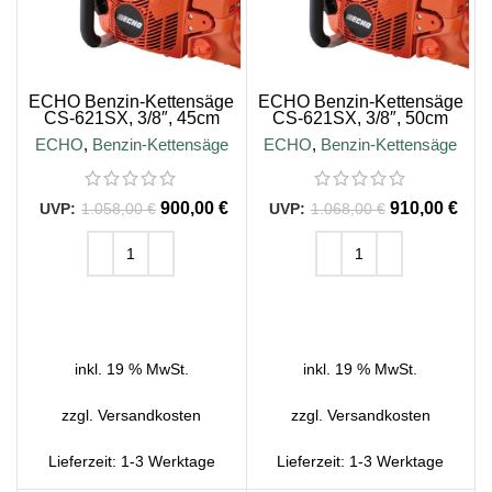
ECHO Benzin-Kettensäge
ECHO Benzin-Kettensäge
CS-621SX, 3/8″, 45cm
CS-621SX, 3/8″, 50cm
Schienenlänge
Schienenlänge
ECHO
,
Benzin-Kettensäge
ECHO
,
Benzin-Kettensäge
900,00
€
910,00
€
1.058,00
€
1.068,00
€
IN DEN WARENKORB
IN DEN WARENKORB
inkl. 19 % MwSt.
inkl. 19 % MwSt.
zzgl.
Versandkosten
zzgl.
Versandkosten
Lieferzeit:
1-3 Werktage
Lieferzeit:
1-3 Werktage