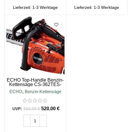
Lieferzeit:
1-3 Werktage
Lieferzeit:
1-3 Werktage
SALE
ECHO Top-Handle Benzin-
Kettensäge CS-362TES-
35, 3/8″, 35cm
ECHO
,
Benzin-Kettensäge
Schienenlänge
520,00
€
594,00
€