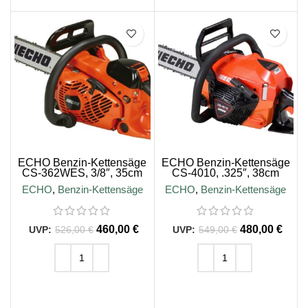
SALE
SALE
ECHO Benzin-Kettensäge
ECHO Benzin-Kettensäge
CS-362WES, 3/8″, 35cm
CS-4010, .325″, 38cm
Schienenlänge
Schienenlänge
ECHO
,
Benzin-Kettensäge
ECHO
,
Benzin-Kettensäge
460,00
€
480,00
€
526,00
€
549,00
€
IN DEN WARENKORB
IN DEN WARENKORB