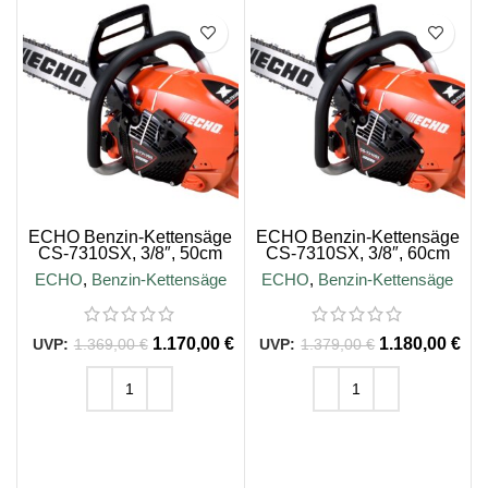
SALE
SALE
ECHO Benzin-Kettensäge
ECHO Benzin-Kettensäge
CS-7310SX, 3/8″, 50cm
CS-7310SX, 3/8″, 60cm
Schienenlänge
Schienenlänge
ECHO
,
Benzin-Kettensäge
ECHO
,
Benzin-Kettensäge
1.170,00
€
1.180,00
€
1.369,00
€
1.379,00
€
IN DEN WARENKORB
IN DEN WARENKORB