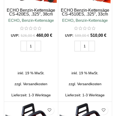
ECHO Benzin-Kettensäge
ECHO Benzin-Kettensäge
CS-420ES, .325″, 38cm
CS-4510ES, .325″, 33cm
Schienenlänge
Schienenlänge
ECHO
,
Benzin-Kettensäge
ECHO
,
Benzin-Kettensäge
460,00
€
510,00
€
526,00
€
589,00
€
IN DEN WARENKORB
IN DEN WARENKORB
inkl. 19 % MwSt.
inkl. 19 % MwSt.
zzgl.
Versandkosten
zzgl.
Versandkosten
Lieferzeit:
1-3 Werktage
Lieferzeit:
1-3 Werktage
SALE
SALE