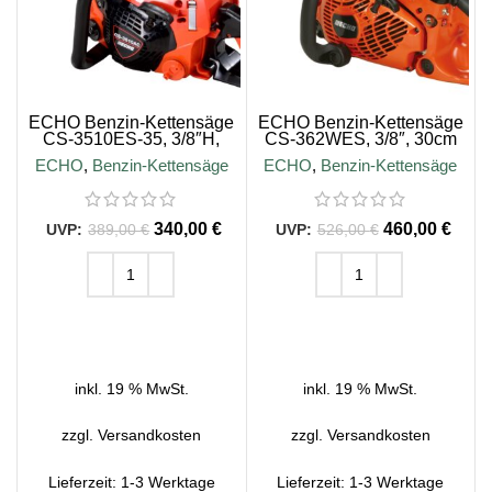
ECHO Benzin-Kettensäge
ECHO Benzin-Kettensäge
CS-3510ES-35, 3/8″H,
CS-362WES, 3/8″, 30cm
35cm Schienenlänge
Schienenlänge
ECHO
,
Benzin-Kettensäge
ECHO
,
Benzin-Kettensäge
340,00
€
460,00
€
389,00
€
526,00
€
IN DEN WARENKORB
IN DEN WARENKORB
inkl. 19 % MwSt.
inkl. 19 % MwSt.
zzgl.
Versandkosten
zzgl.
Versandkosten
Lieferzeit:
1-3 Werktage
Lieferzeit:
1-3 Werktage