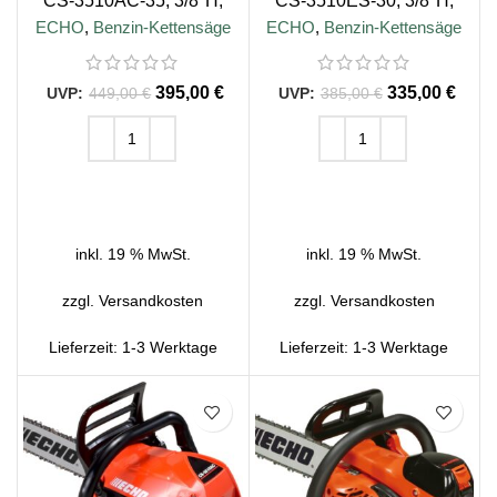
CS-3510AC-35, 3/8″H,
CS-3510ES-30, 3/8″H,
35cm Schienenlänge
30cm Schienenlänge
ECHO
,
Benzin-Kettensäge
ECHO
,
Benzin-Kettensäge
395,00
€
335,00
€
449,00
€
385,00
€
IN DEN WARENKORB
IN DEN WARENKORB
inkl. 19 % MwSt.
inkl. 19 % MwSt.
zzgl.
Versandkosten
zzgl.
Versandkosten
Lieferzeit:
1-3 Werktage
Lieferzeit:
1-3 Werktage
SALE
SALE