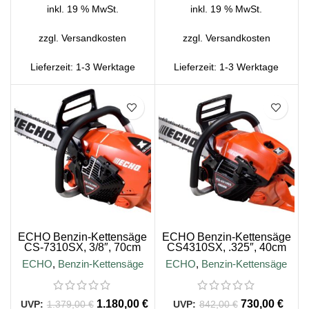
inkl. 19 % MwSt.
inkl. 19 % MwSt.
zzgl.
Versandkosten
zzgl.
Versandkosten
Lieferzeit:
1-3 Werktage
Lieferzeit:
1-3 Werktage
SALE
SALE
ECHO Benzin-Kettensäge
ECHO Benzin-Kettensäge
CS-7310SX, 3/8″, 70cm
CS4310SX, .325″, 40cm
Schienenlänge
Schienenlänge
ECHO
,
Benzin-Kettensäge
ECHO
,
Benzin-Kettensäge
1.180,00
€
730,00
€
1.379,00
€
842,00
€