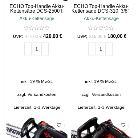
ECHO Top-Handle Akku-
ECHO Top-Handle Akku-
Kettensäge DCS-2500T,
Kettensäge DCS-310, 3/8″,
3/8″, 25cm Schienenlänge
30cm Schienenlänge
Akku-Kettensäge
Akku-Kettensäge
420,00
€
180,00
€
474,00
€
215,00
€
IN DEN WARENKORB
IN DEN WARENKORB
inkl. 19 % MwSt.
inkl. 19 % MwSt.
zzgl.
Versandkosten
zzgl.
Versandkosten
Lieferzeit:
1-3 Werktage
Lieferzeit:
1-3 Werktage
SALE
SALE