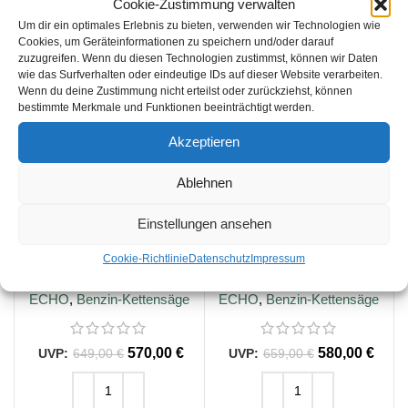
zzgl.
Versandkosten
zzgl.
Versandkosten
Cookie-Zustimmung verwalten
Um dir ein optimales Erlebnis zu bieten, verwenden wir Technologien wie
Lieferzeit:
1-3 Werktage
Lieferzeit:
1-3 Werktage
Cookies, um Geräteinformationen zu speichern und/oder darauf
zuzugreifen. Wenn du diesen Technologien zustimmst, können wir Daten
wie das Surfverhalten oder eindeutige IDs auf dieser Website verarbeiten.
SALE
SALE
Wenn du deine Zustimmung nicht erteilst oder zurückziehst, können
bestimmte Merkmale und Funktionen beeinträchtigt werden.
Akzeptieren
Ablehnen
Einstellungen ansehen
Cookie-Richtlinie
Datenschutz
Impressum
ECHO Benzin-Kettensäge
ECHO Benzin-Kettensäge
CS-4920, .325″, 38cm
CS-4920, .325″, 45cm
Schienenlänge
Schienenlänge
ECHO
,
Benzin-Kettensäge
ECHO
,
Benzin-Kettensäge
570,00
€
580,00
€
649,00
€
659,00
€