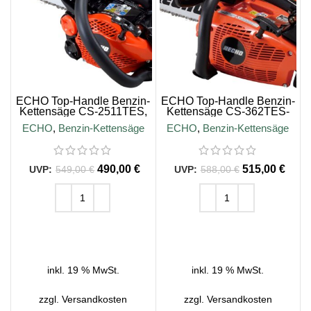
ECHO Top-Handle Benzin-
ECHO Top-Handle Benzin-
Kettensäge CS-2511TES,
Kettensäge CS-362TES-
3/8″, 25cm Schienenlänge
30, 3/8″, 30cm
ECHO
,
Benzin-Kettensäge
ECHO
,
Benzin-Kettensäge
Schienenlänge
490,00
€
515,00
€
549,00
€
588,00
€
IN DEN WARENKORB
IN DEN WARENKORB
inkl. 19 % MwSt.
inkl. 19 % MwSt.
zzgl.
Versandkosten
zzgl.
Versandkosten