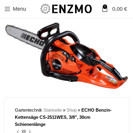
0
Menu
0,00
€
SALE
Gartentechnik
Startseite
»
Shop
»
ECHO Benzin-
Kettensäge CS-2511WES, 3/8″, 30cm
Schienenlänge