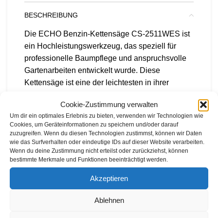
BESCHREIBUNG
Die ECHO Benzin-Kettensäge CS-2511WES ist
ein Hochleistungswerkzeug, das speziell für
professionelle Baumpflege und anspruchsvolle
Gartenarbeiten entwickelt wurde. Diese
Kettensäge ist eine der leichtesten in ihrer
Klasse, was sie ideal für Arbeiten in der Höhe
Cookie-Zustimmung verwalten
und für lange Einsatzzeiten macht. Ihr kraftvoller
Um dir ein optimales Erlebnis zu bieten, verwenden wir Technologien wie
25 cm³ Zweitaktmotor bietet eine
Cookies, um Geräteinformationen zu speichern und/oder darauf
beeindruckende Leistung, die das Schneiden
zuzugreifen. Wenn du diesen Technologien zustimmst, können wir Daten
wie das Surfverhalten oder eindeutige IDs auf dieser Website verarbeiten.
von Ästen und das Fällen kleinerer Bäume zum
Wenn du deine Zustimmung nicht erteilst oder zurückziehst, können
Kinderspiel macht. Die CS-2511WES zeichnet
bestimmte Merkmale und Funktionen beeinträchtigt werden.
sich durch ihre ergonomische Bauweise und das
Akzeptieren
geringe Gewicht aus, wodurch sie besonders
handlich und einfach zu manövrieren ist. Sie
Ablehnen
verfügt über ein 25 cm langes Schwert, das
präzise und effiziente Schnitte ermöglicht.