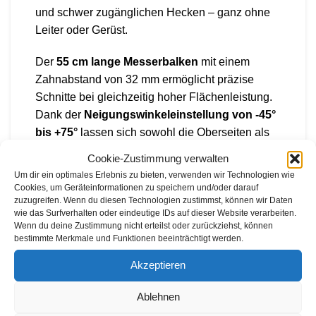
und schwer zugänglichen Hecken – ganz ohne
Leiter oder Gerüst.
Der
55 cm lange Messerbalken
mit einem
Zahnabstand von 32 mm ermöglicht präzise
Schnitte bei gleichzeitig hoher Flächenleistung.
Dank der
Neigungswinkeleinstellung von -45°
bis +75°
lassen sich sowohl die Oberseiten als
auch die Seiten von Hecken ergonomisch und
Cookie-Zustimmung verwalten
effizient bearbeiten. Für Transport und Lagerung
Um dir ein optimales Erlebnis zu bieten, verwenden wir Technologien wie
kann der Messerbalken platzsparend
Cookies, um Geräteinformationen zu speichern und/oder darauf
zuzugreifen. Wenn du diesen Technologien zustimmst, können wir Daten
eingeklappt werden.
wie das Surfverhalten oder eindeutige IDs auf dieser Website verarbeiten.
Wenn du deine Zustimmung nicht erteilst oder zurückziehst, können
Der integrierte
bürstenlose Motor
sorgt für 25 %
bestimmte Merkmale und Funktionen beeinträchtigt werden.
mehr Leistung, konstante Performance und eine
Akzeptieren
lange Lebensdauer – kombiniert mit der
linearen
Leistungsabgabe
für gleichbleibend hohe
Ablehnen
Schnittqualität, unabhängig vom Ladezustand