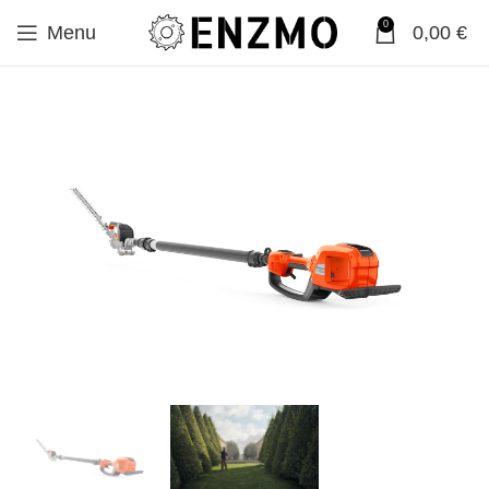
0
Menu
0,00
€