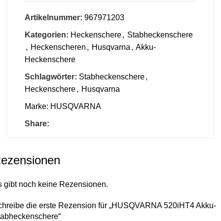
Artikelnummer:
967971203
Kategorien:
Heckenschere
,
Stabheckenschere
,
Heckenscheren
,
Husqvarna
,
Akku-
Heckenschere
Schlagwörter:
Stabheckenschere
,
Heckenschere
,
Husqvarna
Marke:
HUSQVARNA
Share:
ezensionen
s gibt noch keine Rezensionen.
chreibe die erste Rezension für „HUSQVARNA 520iHT4 Akku-
tabheckenschere“