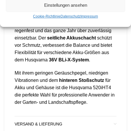
des Akkus. Der
savE™-Modus
verlängert bei
Einstellungen ansehen
leichteren Arbeiten die Laufzeit.
Cookie-Richtlinie
Datenschutz
Impressum
Durch die
IPX4-Zertifizierung
ist die 520iHT4
regenfest und das ganze Jahr über zuverlässig
einsetzbar. Der
seitliche Akkuschacht
schützt
vor Schmutz, verbessert die Balance und bietet
Flexibilität für verschiedene Akku-Größen aus
dem Husqvarna
36V BLi-X-System
.
Mit ihrem geringen Geräuschpegel, niedrigen
Vibrationen und dem
hinteren Stoßschutz
für
Akku und Gehäuse ist die Husqvarna 520iHT4
die perfekte Wahl für professionelle Anwender in
der Garten- und Landschaftspflege.
VERSAND & LIEFERUNG