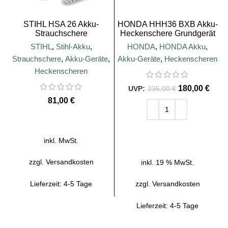
STIHL HSA 26 Akku-
HONDA HHH36 BXB Akku-
Strauchschere
Heckenschere Grundgerät
H
STIHL
,
Stihl-Akku
,
HONDA
,
HONDA Akku
,
Strauchschere
,
Akku-Geräte
,
Akku-Geräte
,
Heckenscheren
Heckenscheren
180,00
€
235,00
€
€
AUSFÜHRUNG WÄHLEN
IN DEN WARENKORB
inkl. MwSt.
zzgl.
Versandkosten
inkl. 19 % MwSt.
Lieferzeit:
4-5 Tage
zzgl.
Versandkosten
Lieferzeit:
4-5 Tage