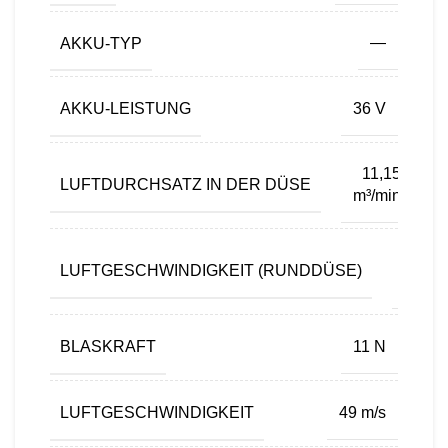
AKKU-TYP
—
AKKU-LEISTUNG
36 V
11,15
LUFTDURCHSATZ IN DER DÜSE
m³/min
49
LUFTGESCHWINDIGKEIT (RUNDDÜSE)
m/s
BLASKRAFT
11 N
LUFTGESCHWINDIGKEIT
49 m/s