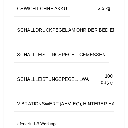
GEWICHT OHNE AKKU
2,5 kg
SCHALLDRUCKPEGEL AM OHR DER BEDIENPER
9
SCHALLLEISTUNGSPEGEL, GEMESSEN
dB(A
100
SCHALLLEISTUNGSPEGEL, LWA
dB(A)
VIBRATIONSWERT (AHV, EQ), HINTERER HANDGR
Lieferzeit:
1-3 Werktage