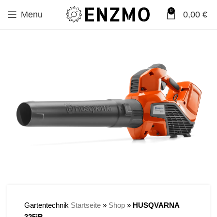
0
Menu
0,00
€
SALE
Gartentechnik
Startseite
»
Shop
»
HUSQVARNA
325iB