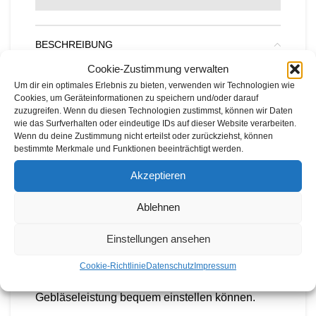
BESCHREIBUNG
Cookie-Zustimmung verwalten
Das Husqvarna 325iB ist ein leichtes und leises
Um dir ein optimales Erlebnis zu bieten, verwenden wir Technologien wie
Akkublasgerät, das sich ideal für vielfältige
Cookies, um Geräteinformationen zu speichern und/oder darauf
Anwendungen im Garten eignet. Mit einer
zuzugreifen. Wenn du diesen Technologien zustimmst, können wir Daten
wie das Surfverhalten oder eindeutige IDs auf dieser Website verarbeiten.
Blaskraft von 11 N und einem Gewicht von nur
Wenn du deine Zustimmung nicht erteilst oder zurückziehst, können
2,5 kg (ohne Akku) bietet dieses Gerät eine
bestimmte Merkmale und Funktionen beeinträchtigt werden.
beeindruckende Leistung und
Akzeptieren
Benutzerfreundlichkeit.
Ablehnen
Die Bedienung des Husqvarna 325iB ist äußerst
intuitiv, und das Gerät lässt sich einfach per
Einstellungen ansehen
Tastendruck starten und stoppen. Die Tempomat-
Funktion ermöglicht ein angenehmes und
Cookie-Richtlinie
Datenschutz
Impressum
leichtes Arbeiten, da Sie die gewünschte
Gebläseleistung bequem einstellen können.