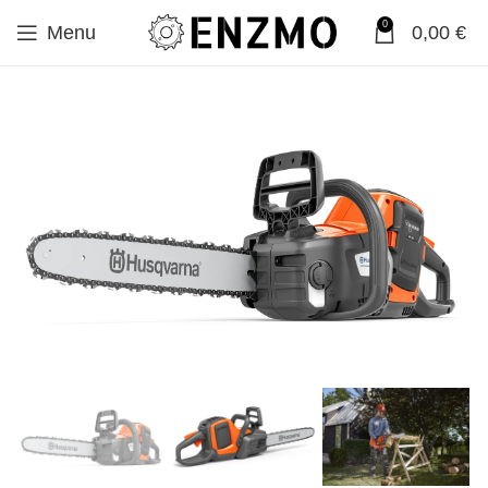
0
Menu
0,00
€