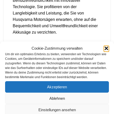
Benutzerfreundlichkeit mit innovativer
Technologie. Sie profitieren von der
Langlebigkeit und Leistung, die Sie von
Husqvarna Motorsägen erwarten, ohne auf die
Bequemlichkeit und Umweltfreundlichkeit einer
Akkusäge zu verzichten.
Das Herzstück dieser Säge ist ihr Motor, der mit
Cookie-Zustimmung verwalten
maximalem Drehmoment und der Fähigkeit,
Um dir ein optimales Erlebnis zu bieten, verwenden wir Technologien wie
auch schwere Sägearbeiten zu bewältigen,
Cookies, um Geräteinformationen zu speichern und/oder darauf
überzeugt. Der gut ausbalancierte Sägekörper
zuzugreifen. Wenn du diesen Technologien zustimmst, können wir Daten
wie das Surfverhalten oder eindeutige IDs auf dieser Website verarbeiten.
garantiert eine einfache Handhabung und
Wenn du deine Zustimmung nicht erteilst oder zurückziehst, können
Kontrolle, was besonders unerfahrenen
bestimmte Merkmale und Funktionen beeinträchtigt werden.
Anwendern zu Gute kommt. Starten Sie die Säge
Akzeptieren
ohne Mühe und genießen Sie ein
hervorragendes Benutzererlebnis, das durch
Ablehnen
eine durchdachte Konstruktion und hochwertige
Materialien unterstützt wird.
Einstellungen ansehen