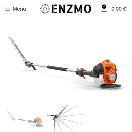
0
Menu
0,00
€