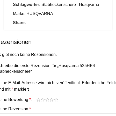
Schlagwörter:
Stabheckenschere
,
Husqvarna
Marke:
HUSQVARNA
Share:
ezensionen
s gibt noch keine Rezensionen.
chreibe die erste Rezension für „Husqvarna 525HE4
tabheckenschere“
ine E-Mail-Adresse wird nicht veröffentlicht.
Erforderliche Feld
nd mit
*
markiert
eine Bewertung
*
eine Rezension
*