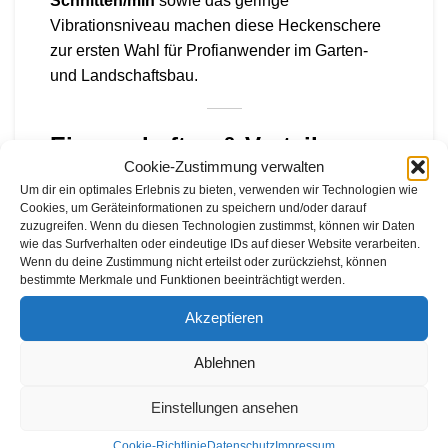
Schnitten/min
sowie das geringe
Vibrationsniveau machen diese Heckenschere
zur ersten Wahl für Profianwender im Garten-
und Landschaftsbau.
Eigenschaften & Vorteile
Cookie-Zustimmung verwalten
Um dir ein optimales Erlebnis zu bieten, verwenden wir Technologien wie
Extrem große Reichweite
bis zu 4 Meter für
Cookies, um Geräteinformationen zu speichern und/oder darauf
hohe und breite Hecken
zuzugreifen. Wenn du diesen Technologien zustimmst, können wir Daten
wie das Surfverhalten oder eindeutige IDs auf dieser Website verarbeiten.
Wenn du deine Zustimmung nicht erteilst oder zurückziehst, können
60 cm Schneidleiste
mit 135°-Verstellung für
bestimmte Merkmale und Funktionen beeinträchtigt werden.
maximale Flexibilität
Akzeptieren
X-Torq®-Motor
für mehr Leistung, weniger
Verbrauch und geringere Emissionen
Ablehnen
Smart Start®
für leichtes und schnelles
Einstellungen ansehen
Anlassen
Cookie-Richtlinie
Datenschutz
Impressum