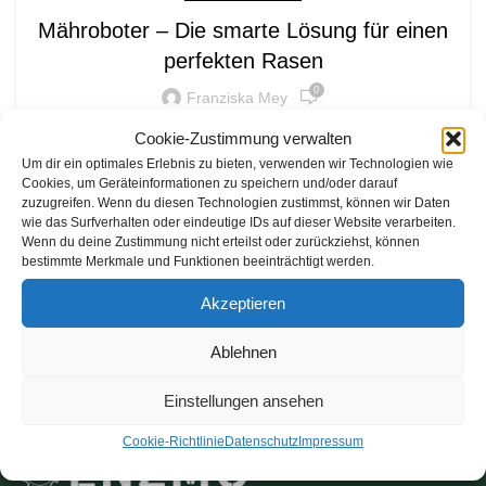
Mähroboter – Die smarte Lösung für einen
perfekten Rasen
0
Franziska Mey
Ein gepflegter Rasen ist der Stolz eines jeden
Cookie-Zustimmung verwalten
Gartenbesitzers. Doch das ständige Rasenmähen
Um dir ein optimales Erlebnis zu bieten, verwenden wir Technologien wie
Cookies, um Geräteinformationen zu speichern und/oder darauf
kann zeitaufwendig und anstrengend sein. H...
zuzugreifen. Wenn du diesen Technologien zustimmst, können wir Daten
wie das Surfverhalten oder eindeutige IDs auf dieser Website verarbeiten.
WEITERLESEN
Wenn du deine Zustimmung nicht erteilst oder zurückziehst, können
bestimmte Merkmale und Funktionen beeinträchtigt werden.
Akzeptieren
Ablehnen
Einstellungen ansehen
Cookie-Richtlinie
Datenschutz
Impressum