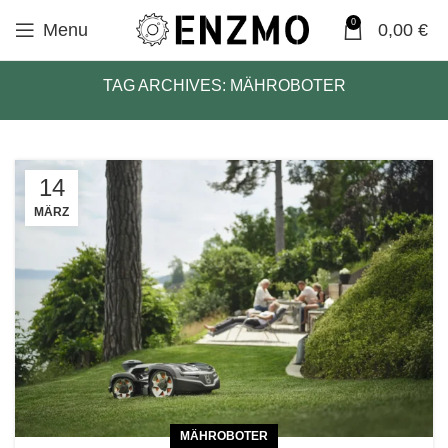
0
Menu
0,00
€
TAG ARCHIVES: MÄHROBOTER
14
MÄRZ
MÄHROBOTER