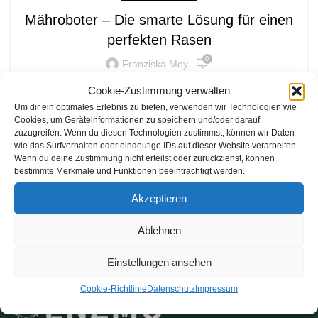
Mähroboter – Die smarte Lösung für einen
perfekten Rasen
0
Franziska Mey
Ein gepflegter Rasen ist der Stolz eines jeden
Cookie-Zustimmung verwalten
Gartenbesitzers. Doch das ständige Rasenmähen
Um dir ein optimales Erlebnis zu bieten, verwenden wir Technologien wie
Cookies, um Geräteinformationen zu speichern und/oder darauf
kann zeitaufwendig und anstrengend sein. H...
zuzugreifen. Wenn du diesen Technologien zustimmst, können wir Daten
wie das Surfverhalten oder eindeutige IDs auf dieser Website verarbeiten.
WEITERLESEN
Wenn du deine Zustimmung nicht erteilst oder zurückziehst, können
bestimmte Merkmale und Funktionen beeinträchtigt werden.
Akzeptieren
Ablehnen
Einstellungen ansehen
Cookie-Richtlinie
Datenschutz
Impressum