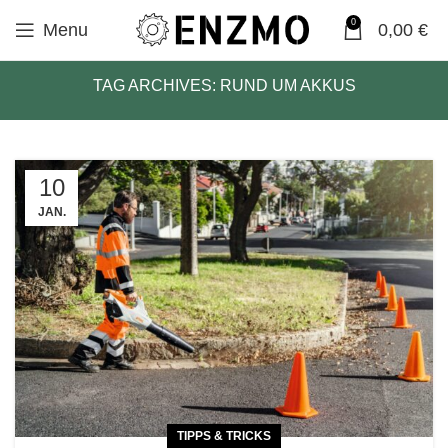
0
Menu
0,00
€
TAG ARCHIVES: RUND UM AKKUS
10
JAN.
TIPPS & TRICKS