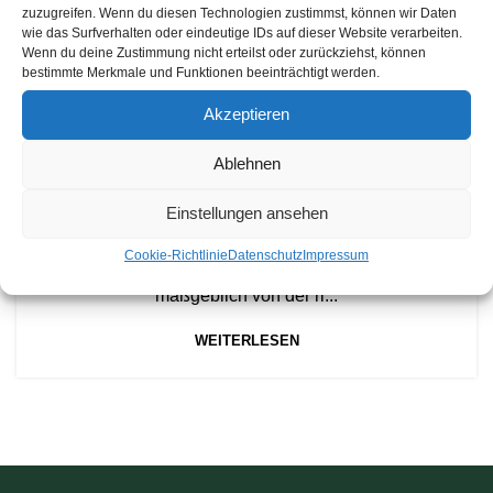
zuzugreifen. Wenn du diesen Technologien zustimmst, können wir Daten
wie das Surfverhalten oder eindeutige IDs auf dieser Website verarbeiten.
Wenn du deine Zustimmung nicht erteilst oder zurückziehst, können
bestimmte Merkmale und Funktionen beeinträchtigt werden.
,
AKKUS
TIPPS & TRICKS
Akzeptieren
Wertvolle Tipps zur optimalen
Ablehnen
Aufbewahrung Ihrer Stihl Akkus
0
Wolfgang Müller
Einstellungen ansehen
Die richtige Pflege und Aufbewahrung Ihrer Stihl Akkus
Cookie-Richtlinie
Datenschutz
Impressum
Die Langlebigkeit und Effizienz Ihrer Stihl Akkus hängt
maßgeblich von der ri...
WEITERLESEN