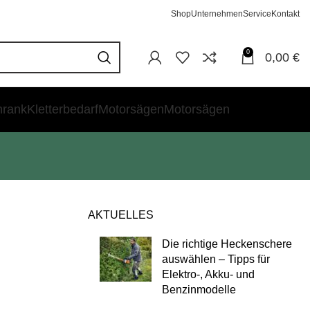
Shop
Unternehmen
Service
Kontakt
0
0,00
€
hrank
Kletterbedarf
Motorsägen
Motorsägen
AKTUELLES
Die richtige Heckenschere
auswählen – Tipps für
Elektro-, Akku- und
Benzinmodelle