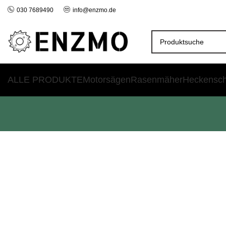
030 7689490
info@enzmo.de
ALLE PRODUKTE
Motorsägen
Rasenmäher
Heckensc