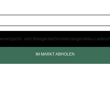
heren
Sprüh- und Blasgeräte
Stromerzeuger
Akku-Ladesc
IM MARKT ABHOLEN