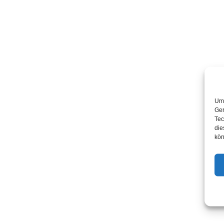
Um 
Ger
Tec
die
kön