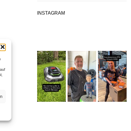
INSTAGRAM
m
 auf
t,
en