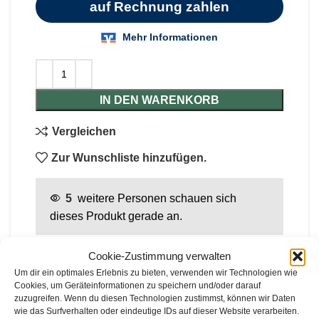
IN DEN WARENKORB
Vergleichen
Zur Wunschliste hinzufügen.
5
weitere Personen schauen sich
dieses Produkt gerade an.
Cookie-Zustimmung verwalten
BESCHREIBUNG
Um dir ein optimales Erlebnis zu bieten, verwenden wir Technologien wie
Cookies, um Geräteinformationen zu speichern und/oder darauf
Der EGO Akku-Freischneider und Rasentrimmer
zuzugreifen. Wenn du diesen Technologien zustimmst, können wir Daten
wie das Surfverhalten oder eindeutige IDs auf dieser Website verarbeiten.
STX3800 setzen neue Maßstäbe in puncto