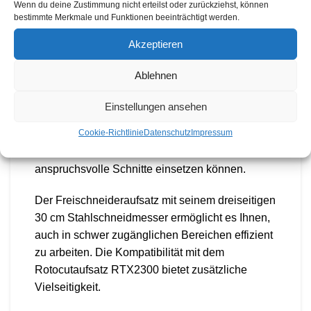
Wenn du deine Zustimmung nicht erteilst oder zurückziehst, können
Flexibilität und Leistung im Gartenbereich. Mit
bestimmte Merkmale und Funktionen beeinträchtigt werden.
einem Rasentrimmeraufsatz, der eine
Akzeptieren
Schnittbreite von 38 cm bietet und mit einem 2,4
mm dicken Faden geliefert wird, ist dieser
Ablehnen
Rasentrimmer ideal für eine präzise
Rasenpflege. Das Besondere: Das
Einstellungen ansehen
Fadenzufuhrsystem ist für Fäden von bis zu 3
Cookie-Richtlinie
Datenschutz
Impressum
mm Dicke ausgelegt. Das bedeutet, dass Sie bei
Bedarf einen dickeren Faden für besonders
anspruchsvolle Schnitte einsetzen können.
Der Freischneideraufsatz mit seinem dreiseitigen
30 cm Stahlschneidmesser ermöglicht es Ihnen,
auch in schwer zugänglichen Bereichen effizient
zu arbeiten. Die Kompatibilität mit dem
Rotocutaufsatz RTX2300 bietet zusätzliche
Vielseitigkeit.