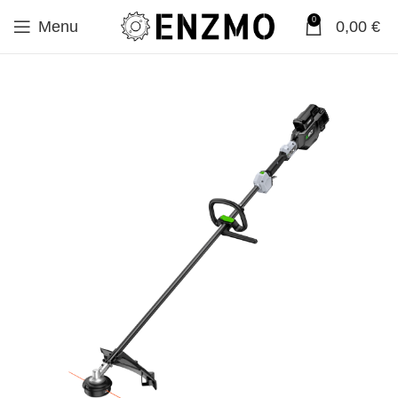
0
Menu
0,00
€