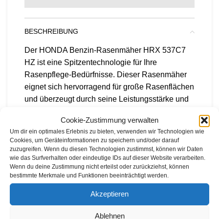
BESCHREIBUNG
Der HONDA Benzin-Rasenmäher HRX 537C7
HZ ist eine Spitzentechnologie für Ihre
Rasenpflege-Bedürfnisse. Dieser Rasenmäher
eignet sich hervorragend für große Rasenflächen
und überzeugt durch seine Leistungsstärke und
Leichtigkeit. Dank hochwertiger Kugellager an
Cookie-Zustimmung verwalten
den Vorder- und Hinterrädern lässt er sich
Um dir ein optimales Erlebnis zu bieten, verwenden wir Technologien wie
äußerst präzise steuern und bietet eine präzise
Cookies, um Geräteinformationen zu speichern und/oder darauf
Rasenpflege, selbst auf großen Flächen. Mit
zuzugreifen. Wenn du diesen Technologien zustimmst, können wir Daten
wie das Surfverhalten oder eindeutige IDs auf dieser Website verarbeiten.
einem Rasenmäher aus der HRX-Serie von
Wenn du deine Zustimmung nicht erteilst oder zurückziehst, können
HONDA treffen Sie eine Entscheidung für über
bestimmte Merkmale und Funktionen beeinträchtigt werden.
40 Jahre kontinuierliche Entwicklung und
Akzeptieren
Innovation. Diese Rasenmäher setzen Standards
in Sachen Technologie, Langlebigkeit und
Ablehnen