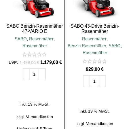
SABO Benzin-Rasenmäher
SABO 43-Drive Benzin-
47-VARIO E
Rasenmäher
SABO
,
Rasenmäher
,
Rasenmäher
,
Rasenmäher
Benzin Rasenmäher
,
SABO
,
Rasenmäher
1.179,00
€
1.439,00
€
€
IN DEN WARENKORB
IN DEN WARENKORB
inkl. 19 % MwSt.
inkl. 19 % MwSt.
zzgl.
Versandkosten
zzgl.
Versandkosten
Lieferzeit:
4-5 Tage