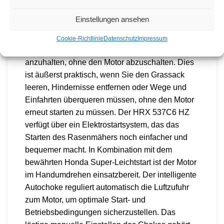
Benutzerfreundlichkeit. Bei jeder Verwendung
erzielen Sie perfekte Ergebnisse – jedes Mal.
Einstellungen ansehen
Das innovative Roto-Stop®-System ermöglicht
Cookie-Richtlinie
Datenschutz
Impressum
es Ihnen, die Mähmesser schnell und sicher
anzuhalten, ohne den Motor abzuschalten. Dies
ist äußerst praktisch, wenn Sie den Grassack
leeren, Hindernisse entfernen oder Wege und
Einfahrten überqueren müssen, ohne den Motor
erneut starten zu müssen. Der HRX 537C6 HZ
verfügt über ein Elektrostartsystem, das das
Starten des Rasenmähers noch einfacher und
bequemer macht. In Kombination mit dem
bewährten Honda Super-Leichtstart ist der Motor
im Handumdrehen einsatzbereit. Der intelligente
Autochoke reguliert automatisch die Luftzufuhr
zum Motor, um optimale Start- und
Betriebsbedingungen sicherzustellen. Das