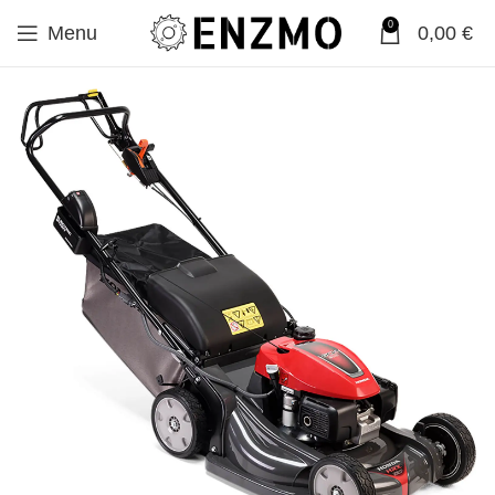
0
Menu
0,00
€