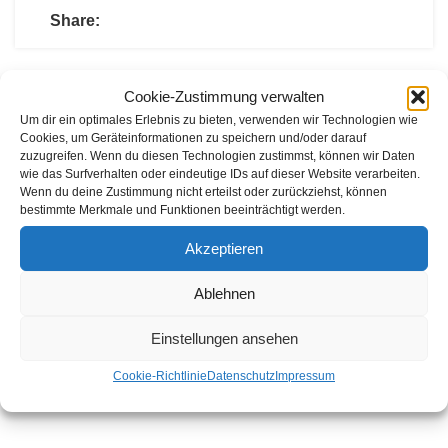
Share:
ezensionen
Cookie-Zustimmung verwalten
Um dir ein optimales Erlebnis zu bieten, verwenden wir Technologien wie
Cookies, um Geräteinformationen zu speichern und/oder darauf
s gibt noch keine Rezensionen.
zuzugreifen. Wenn du diesen Technologien zustimmst, können wir Daten
wie das Surfverhalten oder eindeutige IDs auf dieser Website verarbeiten.
hreibe die erste Rezension für „Agria Paar Rasenprofil
Wenn du deine Zustimmung nicht erteilst oder zurückziehst, können
iebräder für 7100 Comfort Kehrmaschine“
bestimmte Merkmale und Funktionen beeinträchtigt werden.
Akzeptieren
ine E-Mail-Adresse wird nicht veröffentlicht.
Erforderliche Feld
nd mit
*
markiert
Ablehnen
eine Bewertung
*
Einstellungen ansehen
eine Rezension
*
Cookie-Richtlinie
Datenschutz
Impressum