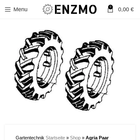
0
Menu
0,00
€
Gartentechnik
Startseite
»
Shop
»
Agria Paar