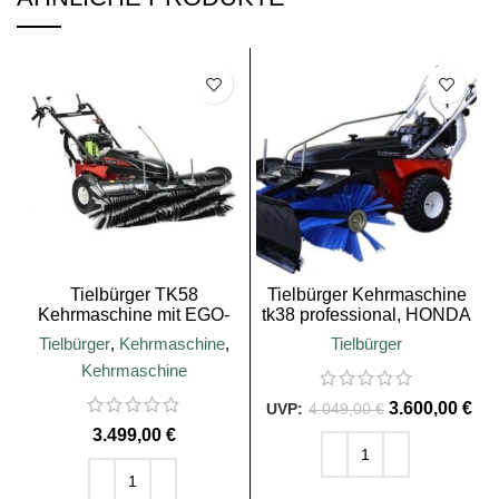
SALE
Tielbürger TK58
Tielbürger Kehrmaschine
Kehrmaschine mit EGO-
tk38 professional, HONDA
Akku-Motor
GCV170 Motor, Winterpaket
Tielbürger
,
Kehrmaschine
,
Tielbürger
Kehrmaschine
3.600,00
€
4.049,00
€
€
IN DEN WARENKORB