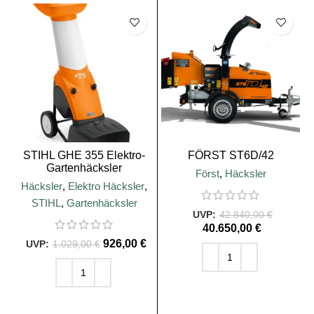
SALE
SALE
STIHL GHE 355 Elektro-
FÖRST ST6D/42
Gartenhäcksler
Först
,
Häcksler
Häcksler
,
Elektro Häcksler
,
STIHL
,
Gartenhäcksler
42.840,00
€
40.650,00
€
926,00
€
1.029,00
€
IN DEN WARENKORB
IN DEN WARENKORB