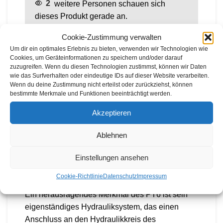
2
weitere Personen schauen sich
dieses Produkt gerade an.
Cookie-Zustimmung verwalten
Um dir ein optimales Erlebnis zu bieten, verwenden wir Technologien wie
BESCHREIBUNG
Cookies, um Geräteinformationen zu speichern und/oder darauf
zuzugreifen. Wenn du diesen Technologien zustimmst, können wir Daten
Der FÖRST PT6 repräsentiert die Spitze der
wie das Surfverhalten oder eindeutige IDs auf dieser Website verarbeiten.
150mm Holzhäcksler und ist ideal für
Wenn du deine Zustimmung nicht erteilst oder zurückziehst, können
bestimmte Merkmale und Funktionen beeinträchtigt werden.
Bauunternehmer, Gemeinden, Golfplätze,
Landwirte und jeden, der über ein Traktor- oder
Akzeptieren
Antriebsaggregat verfügt. Diese Maschine ist
eine äußerst wirtschaftliche Option für
Ablehnen
diejenigen, die bereits ein Antriebsaggregat
Einstellungen ansehen
besitzen und einen Hochleistungshäcksler
benötigen.
Cookie-Richtlinie
Datenschutz
Impressum
Ein herausragendes Merkmal des PT6 ist sein
eigenständiges Hydrauliksystem, das einen
Anschluss an den Hydraulikkreis des