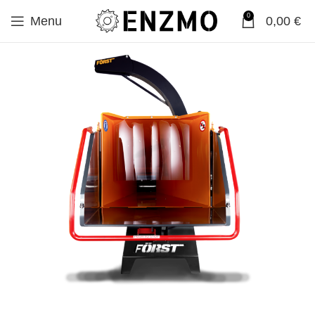
0
Menu
0,00
€
SALE