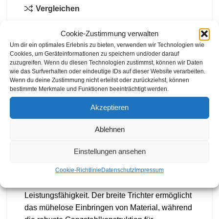
Vergleichen
Zur Wunschliste hinzufügen.
Cookie-Zustimmung verwalten
Um dir ein optimales Erlebnis zu bieten, verwenden wir Technologien wie
Cookies, um Geräteinformationen zu speichern und/oder darauf
3
weitere Personen schauen sich
zuzugreifen. Wenn du diesen Technologien zustimmst, können wir Daten
dieses Produkt gerade an.
wie das Surfverhalten oder eindeutige IDs auf dieser Website verarbeiten.
Wenn du deine Zustimmung nicht erteilst oder zurückziehst, können
bestimmte Merkmale und Funktionen beeinträchtigt werden.
BESCHREIBUNG
Akzeptieren
Der FÖRST ST6D/24 Holzhäcksler ist ein
Ablehnen
Kraftpaket, das sich durch einen leistungsstarken
24 PS Kubota-Saugdieselmotor auszeichnet.
Einstellungen ansehen
Diese Maschine ist speziell für anspruchsvolle
Cookie-Richtlinie
Datenschutz
Impressum
Aufgaben konzipiert und bietet eine Kombination
aus robuster Bauweise und hoher
Leistungsfähigkeit. Der breite Trichter ermöglicht
das mühelose Einbringen von Material, während