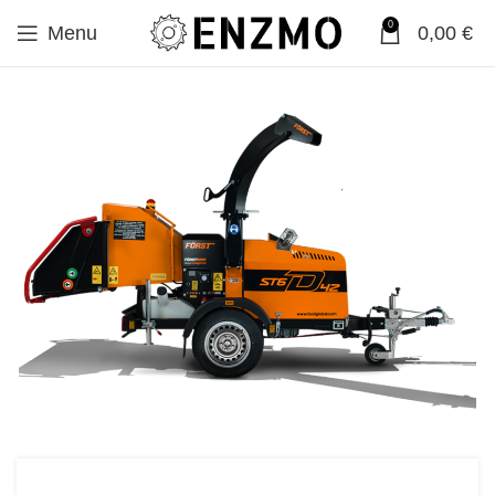
0
Menu
0,00
€
SALE