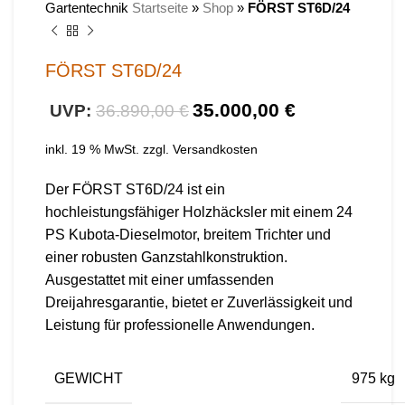
Gartentechnik
Startseite
»
Shop
»
FÖRST ST6D/24
FÖRST ST6D/24
35.000,00
€
36.890,00
€
inkl. 19 % MwSt.
zzgl.
Versandkosten
Der FÖRST ST6D/24 ist ein
hochleistungsfähiger Holzhäcksler mit einem 24
PS Kubota-Dieselmotor, breitem Trichter und
einer robusten Ganzstahlkonstruktion.
Ausgestattet mit einer umfassenden
Dreijahresgarantie, bietet er Zuverlässigkeit und
Leistung für professionelle Anwendungen.
GEWICHT
975 kg