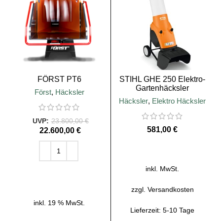
FÖRST PT6
STIHL GHE 250 Elektro-
Gartenhäcksler
Först
,
Häcksler
Häcksler
,
Elektro Häcksler
23.800,00
€
€
22.600,00
€
AUSFÜHRUNG WÄHLEN
inkl. MwSt.
IN DEN WARENKORB
zzgl.
Versandkosten
inkl. 19 % MwSt.
Lieferzeit:
5-10 Tage