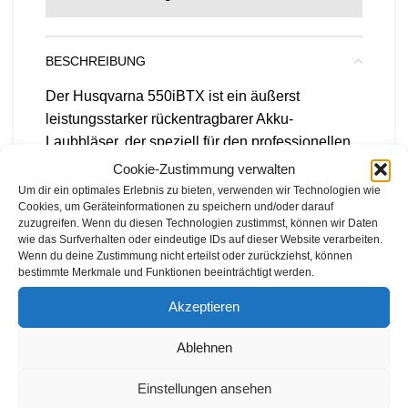
BESCHREIBUNG
Der Husqvarna 550iBTX ist ein äußerst
leistungsstarker rückentragbarer Akku-
Laubbläser, der speziell für den professionellen
Einsatz entwickelt wurde. Mit einer
Cookie-Zustimmung verwalten
beeindruckenden Blaskraft von 14 N und einem
Um dir ein optimales Erlebnis zu bieten, verwenden wir Technologien wie
Cookies, um Geräteinformationen zu speichern und/oder darauf
Gewicht von 6,3 kg (ohne Akku) ist dieser
zuzugreifen. Wenn du diesen Technologien zustimmst, können wir Daten
Laubbläser eine zuverlässige Lösung für
wie das Surfverhalten oder eindeutige IDs auf dieser Website verarbeiten.
anspruchsvolle Aufgaben.
Wenn du deine Zustimmung nicht erteilst oder zurückziehst, können
bestimmte Merkmale und Funktionen beeinträchtigt werden.
Das ausbalancierte und ergonomische Design
Akzeptieren
des Husqvarna 550iBTX sorgt für eine
komfortable Nutzung, selbst bei längeren
Ablehnen
Arbeitszeiten. Der geringe Geräuschpegel und
die geringen Vibrationen ermöglichen es Ihnen,
Einstellungen ansehen