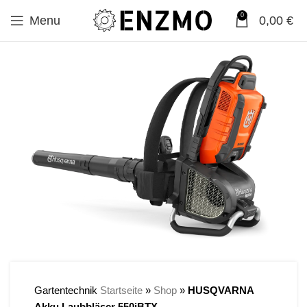
0
Menu
0,00
€
SALE
Gartentechnik
Startseite
»
Shop
»
HUSQVARNA
Akku Laubbläser 550iBTX