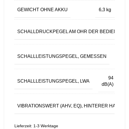
GEWICHT OHNE AKKU
6,3 kg
SCHALLDRUCKPEGEL AM OHR DER BEDIENPER
9
SCHALLLEISTUNGSPEGEL, GEMESSEN
dB(A
94
SCHALLLEISTUNGSPEGEL, LWA
dB(A)
VIBRATIONSWERT (AHV, EQ), HINTERER HANDGR
Lieferzeit:
1-3 Werktage