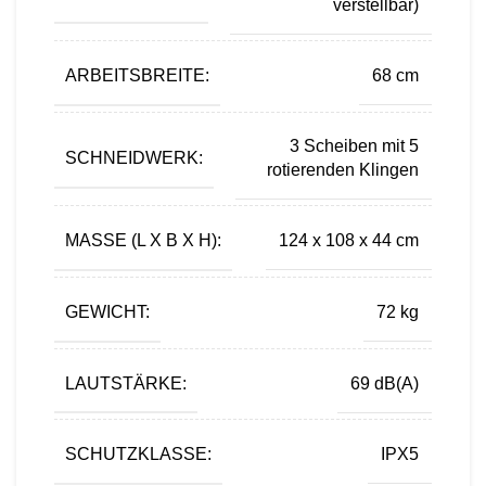
verstellbar)
ARBEITSBREITE:
68 cm
3 Scheiben mit 5
SCHNEIDWERK:
rotierenden Klingen
MASSE (L X B X H):
124 x 108 x 44 cm
GEWICHT:
72 kg
LAUTSTÄRKE:
69 dB(A)
SCHUTZKLASSE:
IPX5