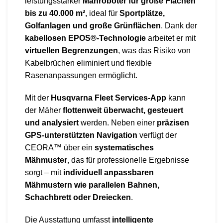
leistungsstarker
Mähroboter für große Flächen
bis zu 40.000 m²
, ideal für
Sportplätze,
Golfanlagen und große Grünflächen
. Dank der
kabellosen EPOS®-Technologie
arbeitet er mit
virtuellen Begrenzungen
, was das Risiko von
Kabelbrüchen eliminiert und flexible
Rasenanpassungen ermöglicht.
Mit der
Husqvarna Fleet Services-App
kann
der Mäher
flottenweit überwacht, gesteuert
und analysiert
werden. Neben einer
präzisen
GPS-unterstützten Navigation
verfügt der
CEORA™ über ein
systematisches
Mähmuster
, das für professionelle Ergebnisse
sorgt – mit
individuell anpassbaren
Mähmustern wie parallelen Bahnen,
Schachbrett oder Dreiecken
.
Die Ausstattung umfasst
intelligente