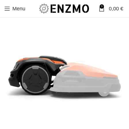
0
Menu
0,00
€