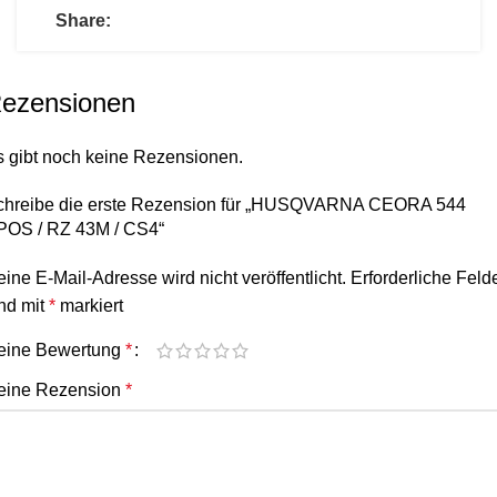
Share:
ezensionen
s gibt noch keine Rezensionen.
chreibe die erste Rezension für „HUSQVARNA CEORA 544
POS / RZ 43M / CS4“
ine E-Mail-Adresse wird nicht veröffentlicht.
Erforderliche Feld
nd mit
*
markiert
eine Bewertung
*
eine Rezension
*