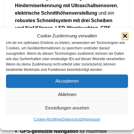
Hinderniserkennung mit Ultraschallsensoren
,
elektrische Schnitthöhenverstellung
und ein
robustes Schneidsystem mit drei Scheiben
und fünf Klingen
.
LED-Warnleuchten, GPS-
Diebstahlschutz und Wetterbeständigkeit
Cookie-Zustimmung verwalten
(IPX5)
sorgen für zusätzliche Sicherheit und
Um dir ein optimales Erlebnis zu bieten, verwenden wir Technologien wie
Cookies, um Geräteinformationen zu speichern und/oder darauf
Zuverlässigkeit.
zuzugreifen. Wenn du diesen Technologien zustimmst, können wir Daten
wie das Surfverhalten oder eindeutige IDs auf dieser Website verarbeiten.
Eigenschaften & Vorteile
Wenn du deine Zustimmung nicht erteilst oder zurückziehst, können
bestimmte Merkmale und Funktionen beeinträchtigt werden.
Geeignet für große Rasenflächen bis zu
Akzeptieren
40.000 m²
Ablehnen
EPOS®-Technologie für kabellose
Begrenzungen mit 2 cm Genauigkeit
Einstellungen ansehen
Wählbare Mähmuster
für eine professionelle
Cookie-Richtlinie
Datenschutz
Impressum
Optik
GPS-gestützte Navigation
für maximale