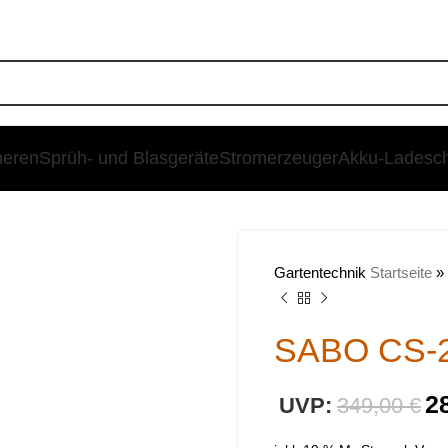
heren
Sprüh- und Blasgeräte
Stromerzeuger
Akku-Ladesc
SALE
Gartentechnik
Startseite
»
SABO CS-2
2
349,00
€
€
€
€
€