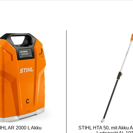
SALE
IHL AR 2000 L Akku
STIHL HTA 50, mit Akku 