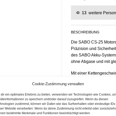
13
weitere Person
BESCHREIBUNG
Die SABO CS-25 Motors
Präzision und Sicherheit
des SABO Akku-Systems i
ohne Abgase und mit gle
Mit einer Kettengeschwi
saubere Schnitte in Wei
Cookie-Zustimmung verwalten
Für Flexibilität bei ver
Führungsschienen gelief
dir ein optimales Erlebnis zu bieten, verwenden wir Technologien wie Cookies, u
Oregon-Sägeketten. Die
äteinformationen zu speichern und/oder darauf zuzugreifen. Wenn du diesen
hnologien zustimmst, können wir Daten wie das Surfverhalten oder eindeutige IDs
Akkuladestand.
ser Website verarbeiten. Wenn du deine Zustimmung nicht erteilst oder zurückziehs
nen bestimmte Merkmale und Funktionen beeinträchtigt werden.
VERSAND & LIEFERUNG