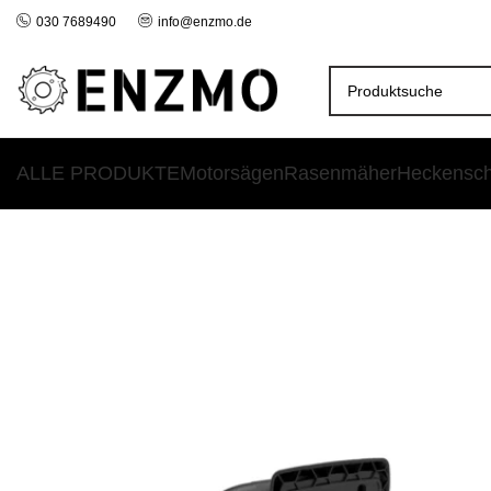
030 7689490
info@enzmo.de
ALLE PRODUKTE
Motorsägen
Rasenmäher
Heckensc