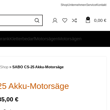
Shop
Unternehmen
Service
Kontakt
0
0,00
€
hrank
Kletterbedarf
Motorsägen
Motorsägen
Shop
»
SABO CS-25 Akku-Motorsäge
5 Akku-Motorsäge
85,00
€