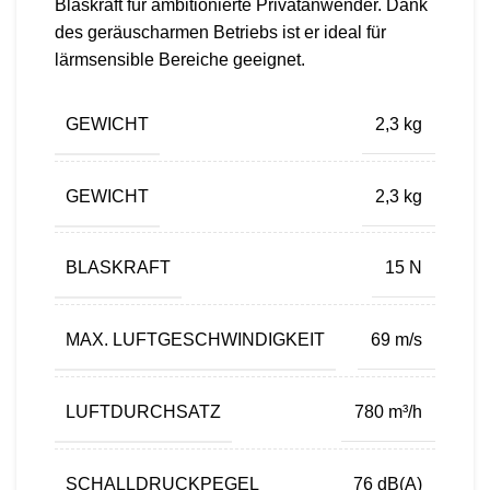
Blaskraft für ambitionierte Privatanwender. Dank
des geräuscharmen Betriebs ist er ideal für
lärmsensible Bereiche geeignet.
GEWICHT
2,3 kg
GEWICHT
2,3 kg
BLASKRAFT
15 N
MAX. LUFTGESCHWINDIGKEIT
69 m/s
LUFTDURCHSATZ
780 m³/h
SCHALLDRUCKPEGEL
76 dB(A)