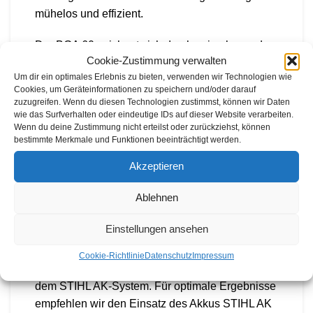
mühelos und effizient.
Der BGA 60 zeichnet sich durch seine besonders
Cookie-Zustimmung verwalten
hohe Reinigungsleistung aus, die dank der
Um dir ein optimales Erlebnis zu bieten, verwenden wir Technologien wie
variabel einstellbaren Blaskraft optimal
Cookies, um Geräteinformationen zu speichern und/oder darauf
kontrolliert werden kann. Selbst bei dieser
zuzugreifen. Wenn du diesen Technologien zustimmst, können wir Daten
Leistung arbeitet das Gerät dank des effizienten
wie das Surfverhalten oder eindeutige IDs auf dieser Website verarbeiten.
Wenn du deine Zustimmung nicht erteilst oder zurückziehst, können
EC-Motors geräuscharm, was bedeutet, dass Sie
bestimmte Merkmale und Funktionen beeinträchtigt werden.
keinen Gehörschutz tragen müssen. Dies
Akzeptieren
ermöglicht Ihnen das Arbeiten sowohl in
hausnahen Bereichen als auch in lärmsensiblen
Ablehnen
Umgebungen, ohne die Ruhe Ihrer Nachbarn zu
stören.
Einstellungen ansehen
Der akkubetriebene Laubbläser STIHL BGA 60
Cookie-Richtlinie
Datenschutz
Impressum
ist vielseitig und kompatibel mit jedem Akku aus
dem STIHL AK-System. Für optimale Ergebnisse
empfehlen wir den Einsatz des Akkus STIHL AK