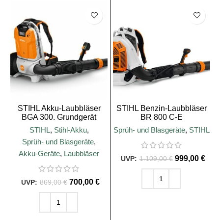
SALE
SALE
STIHL Akku-Laubbläser
STIHL Benzin-Laubbläser
BGA 300. Grundgerät
BR 800 C-E
STIHL
,
Stihl-Akku
,
Sprüh- und Blasgeräte
,
STIHL
Sprüh- und Blasgeräte
,
Akku-Geräte
,
Laubbläser
999,00
€
1.109,00
€
700,00
€
869,00
€
IN DEN WARENKORB