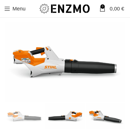
0
Menu
0,00
€