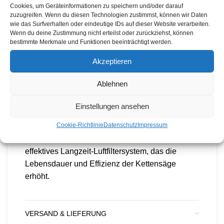
Cookies, um Geräteinformationen zu speichern und/oder darauf
In Sachen Bedienkomfort setzt die MS 462 C-M
zuzugreifen. Wenn du diesen Technologien zustimmst, können wir Daten
wie das Surfverhalten oder eindeutige IDs auf dieser Website verarbeiten.
Maßstäbe. Werkzeuglose Tankverschlüsse
Wenn du deine Zustimmung nicht erteilst oder zurückziehst, können
erleichtern das Nachfüllen von Öl und Benzin,
bestimmte Merkmale und Funktionen beeinträchtigt werden.
und durch verliersichere Muttern am
Akzeptieren
Kettenraddeckel gelingt der Kettenwechsel im
Handumdrehen. Der HD2-Luftfilter schützt den
Ablehnen
Motor zuverlässig vor Feinstaub, was besonders
bei staubigen Arbeiten von Vorteil ist. Dank
Einstellungen ansehen
STIHL VarioClean lässt sich dieser Luftfilter
Cookie-Richtlinie
Datenschutz
Impressum
einfach reinigen. In Kombination mit der
serienmäßigen Vorabscheidung entsteht ein
effektives Langzeit-Luftfiltersystem, das die
Lebensdauer und Effizienz der Kettensäge
erhöht.
VERSAND & LIEFERUNG