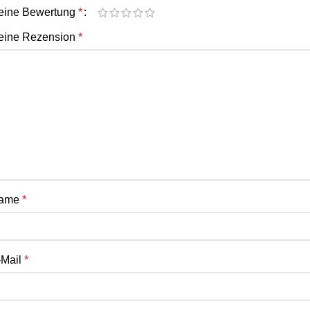
eine Bewertung
*
eine Rezension
*
ame
*
-Mail
*