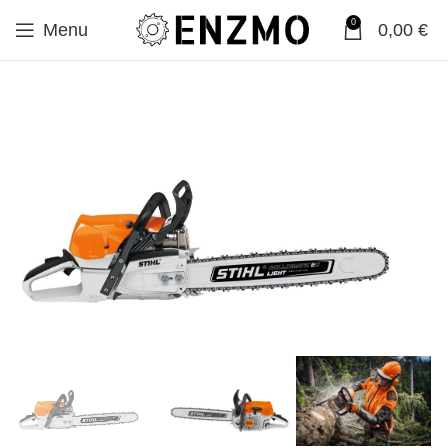
0
Menu
0,00
€
SALE