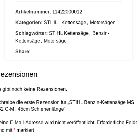
Artikelnummer:
11422000012
Kategorien:
STIHL
,
Kettensäge
,
Motorsägen
Schlagwörter:
STIHL Kettensäge
,
Benzin-
Kettensäge
,
Motorsäge
Share:
ezensionen
s gibt noch keine Rezensionen.
chreibe die erste Rezension für „STIHL Benzin-Kettensäge MS
62 C-M , 45cm Schienenlänge“
ine E-Mail-Adresse wird nicht veröffentlicht.
Erforderliche Feld
nd mit
*
markiert