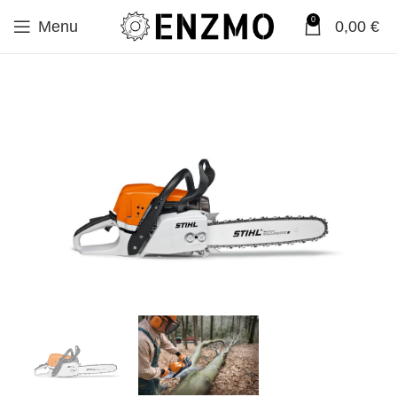
0
Menu
0,00
€