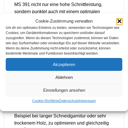
MS 391 nicht nur eine hohe Schnittleistung,
sondern punktet auch mit einem optimalen
Leistungsgewicht von 1,9 kg/kW.
Cookie-Zustimmung verwalten
Um dir ein optimales Erlebnis zu bieten, verwenden wir Technologien wie
Ein herausragendes Merkmal der STIHL MS 391
Cookies, um Geräteinformationen zu speichern und/oder darauf
zuzugreifen. Wenn du diesen Technologien zustimmst, können wir Daten
ist das Dekompressionsventil, das die Zugkraft
wie das Surfverhalten oder eindeutige IDs auf dieser Website verarbeiten.
beim Anwerfen erheblich reduziert und damit ein
Wenn du deine Zustimmung nicht erteilst oder zurückziehst, können
einfaches und kraftsparendes Starten ermöglicht.
bestimmte Merkmale und Funktionen beeinträchtigt werden.
Das zeigt, wie sehr STIHL den Komfort seiner
Akzeptieren
Anwender im Blick hat.
Ablehnen
Die Kettensäge verfügt über eine
mengenregulierbare Ölpumpe, die für eine
Einstellungen ansehen
bedarfsgerechte Schmierung sorgt. Dies
Cookie-Richtlinie
Datenschutz
Impressum
ermöglicht Anwendern, die Schmierung bei
verschiedenen Arbeitsbedingungen, wie zum
Beispiel bei langer Schneidgarnitur oder sehr
trockenem Holz, zu optimieren und gleichzeitig