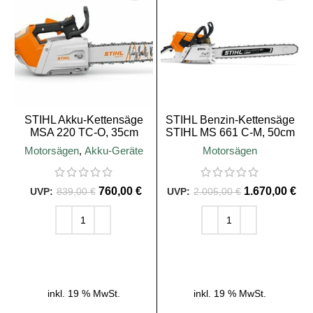
STIHL Akku-Kettensäge
STIHL Benzin-Kettensäge
MSA 220 TC-O, 35cm
STIHL MS 661 C-M, 50cm
Schienenlänge
Schienenlänge
Motorsägen
,
Akku-Geräte
Motorsägen
760,00
€
1.670,00
€
839,00
€
2.005,00
€
IN DEN WARENKORB
IN DEN WARENKORB
inkl. 19 % MwSt.
inkl. 19 % MwSt.