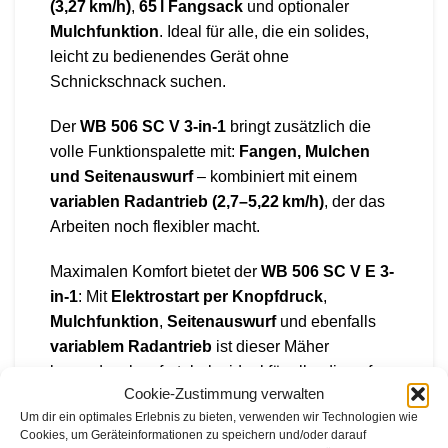
(3,27 km/h)
,
65 l Fangsack
und optionaler
Mulchfunktion
. Ideal für alle, die ein solides,
leicht zu bedienendes Gerät ohne
Schnickschnack suchen.
Der
WB 506 SC V 3-in-1
bringt zusätzlich die
volle Funktionspalette mit:
Fangen, Mulchen
und Seitenauswurf
– kombiniert mit einem
variablen Radantrieb (2,7–5,22 km/h)
, der das
Arbeiten noch flexibler macht.
Maximalen Komfort bietet der
WB 506 SC V E 3-
in-1
: Mit
Elektrostart per Knopfdruck
,
Mulchfunktion
,
Seitenauswurf
und ebenfalls
variablem Radantrieb
ist dieser Mäher
besonders komfortabel – ideal für alle, die auf
Cookie-Zustimmung verwalten
bequeme Bedienung Wert legen.
Um dir ein optimales Erlebnis zu bieten, verwenden wir Technologien wie
Cookies, um Geräteinformationen zu speichern und/oder darauf
Alle Modelle verfügen über eine
8-fache