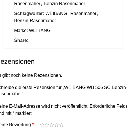
Rasenmäher
,
Benzin Rasenmäher
Schlagwörter:
WEIBANG
,
Rasenmäher
,
Benzin-Rasenmäher
Marke:
WEIBANG
Share:
ezensionen
s gibt noch keine Rezensionen.
chreibe die erste Rezension für „WEIBANG WB 506 SC Benzin
asenmäher“
ine E-Mail-Adresse wird nicht veröffentlicht.
Erforderliche Feld
nd mit
*
markiert
eine Bewertung
*