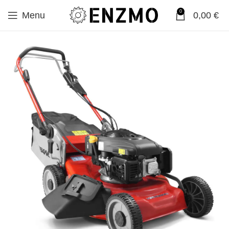
0
Menu
0,00
€
SALE