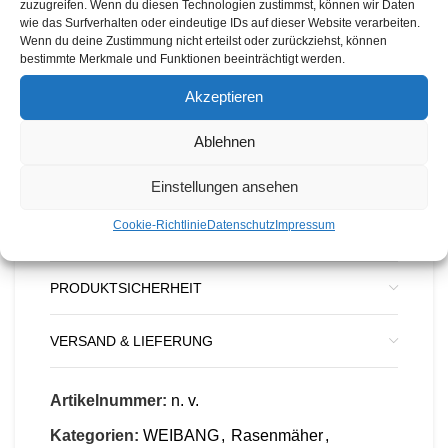
zuzugreifen. Wenn du diesen Technologien zustimmst, können wir Daten
zentrale Schnitthöhenverstellung
,
doppelt
wie das Surfverhalten oder eindeutige IDs auf dieser Website verarbeiten.
Wenn du deine Zustimmung nicht erteilst oder zurückziehst, können
kugelgelagerte Räder
,
durchgehende Achsen
bestimmte Merkmale und Funktionen beeinträchtigt werden.
sowie einen
höhenverstellbaren Holm
für
ergonomisches Arbeiten. CE-Zertifizierung
Akzeptieren
inklusive.
Ablehnen
Die WB 506 Serie verbindet Kraft, Komfort und
Einstellungen ansehen
Vielseitigkeit – perfekt für mittlere bis große
Grundstücke.
Cookie-Richtlinie
Datenschutz
Impressum
PRODUKTSICHERHEIT
VERSAND & LIEFERUNG
Artikelnummer:
n. v.
Kategorien:
WEIBANG
,
Rasenmäher
,