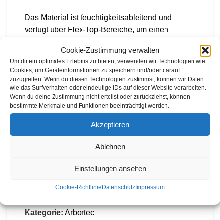
Das Material ist feuchtigkeitsableitend und
verfügt über Flex-Top-Bereiche, um einen
bequemen Sitz während längerer
Cookie-Zustimmung verwalten
Arbeitseinsätze zu gewährleisten. Diese
Um dir ein optimales Erlebnis zu bieten, verwenden wir Technologien wie
Schutzschicht ist leicht und besitzt ein spezielles
Cookies, um Geräteinformationen zu speichern und/oder darauf
Design, das für eine verbesserte Belüftung sorgt
zuzugreifen. Wenn du diesen Technologien zustimmst, können wir Daten
wie das Surfverhalten oder eindeutige IDs auf dieser Website verarbeiten.
und zugleich den notwendigen Schutz beim
Wenn du deine Zustimmung nicht erteilst oder zurückziehst, können
Umgang mit Kettensägen bietet.
bestimmte Merkmale und Funktionen beeinträchtigt werden.
Akzeptieren
PRODUKTSICHERHEIT
Ablehnen
VERSAND & LIEFERUNG
Einstellungen ansehen
Cookie-Richtlinie
Datenschutz
Impressum
Artikelnummer:
n. v.
Kategorie:
Arbortec