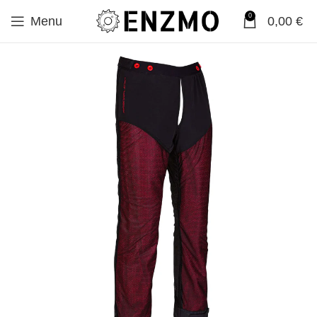
0
Menu
0,00
€
SALE