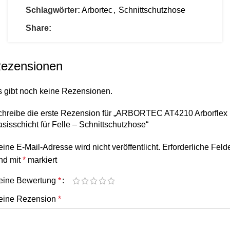
Schlagwörter:
Arbortec
,
Schnittschutzhose
Share:
ezensionen
s gibt noch keine Rezensionen.
chreibe die erste Rezension für „ARBORTEC AT4210 Arborflex
sisschicht für Felle – Schnittschutzhose“
ine E-Mail-Adresse wird nicht veröffentlicht.
Erforderliche Feld
nd mit
*
markiert
eine Bewertung
*
eine Rezension
*