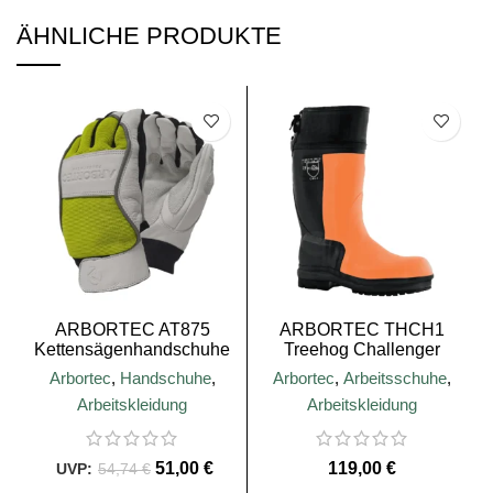
ÄHNLICHE PRODUKTE
SALE
SALE
ARBORTEC AT875
ARBORTEC THCH1
Kettensägenhandschuhe
Treehog Challenger
Wellington Boot – Class 3
Arbortec
,
Handschuhe
,
Arbortec
,
Arbeitsschuhe
,
Arbeitskleidung
Arbeitskleidung
51,00
€
€
54,74
€