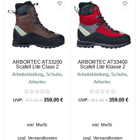
SALE
SALE
ARBORTEC AT33200
ARBORTEC AT33400
Scafell Lite Class 2
Scafell Lite Klasse 2
Kettensägenschuhe –
Kettensägenschutzstiefel –
Arbeitskleidung
,
Schuhe
,
Arbeitskleidung
,
Schuhe
,
Farbe Braun
Rot
Arbortec
Arbortec
359,00
€
359,00
€
377,23
€
381,99
€
AUSFÜHRUNG WÄHLEN
AUSFÜHRUNG WÄHLEN
inkl. MwSt.
inkl. MwSt.
zzgl.
Versandkosten
zzgl.
Versandkosten