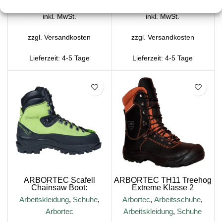
inkl. MwSt.
inkl. MwSt.
zzgl.
Versandkosten
zzgl.
Versandkosten
Lieferzeit:
4-5 Tage
Lieferzeit:
4-5 Tage
SALE
SALE
ARBORTEC Scafell
ARBORTEC TH11 Treehog
Chainsaw Boot:
Extreme Klasse 2
verschiedene Farben und
Kettensägenstiefel
Arbeitskleidung
,
Schuhe
,
Arbortec
,
Arbeitsschuhe
,
Großen
Arbortec
Arbeitskleidung
,
Schuhe