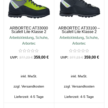
ARBORTEC AT33000
ARBORTEC AT33100 –
Scafell Lite Klasse 2
Scafell Lite Klasse 2
Kettensägenschutzstiefel
Kettensägenschutzstiefel –
Arbeitskleidung
,
Schuhe
,
Arbeitskleidung
,
Schuhe
,
Limette
Schwarz
Arbortec
Arbortec
359,00
€
359,00
€
377,23
€
377,23
€
AUSFÜHRUNG WÄHLEN
AUSFÜHRUNG WÄHLEN
inkl. MwSt.
inkl. MwSt.
zzgl.
Versandkosten
zzgl.
Versandkosten
Lieferzeit:
4-5 Tage
Lieferzeit:
4-5 Tage