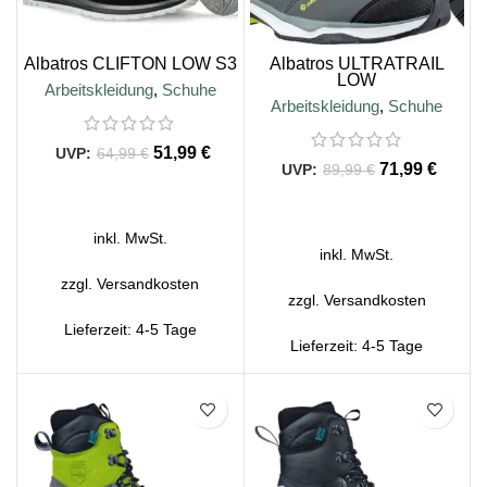
Albatros CLIFTON LOW S3
Albatros ULTRATRAIL
LOW
Arbeitskleidung
,
Schuhe
Arbeitskleidung
,
Schuhe
51,99
€
64,99
€
71,99
€
89,99
€
AUSFÜHRUNG WÄHLEN
AUSFÜHRUNG WÄHLEN
inkl. MwSt.
inkl. MwSt.
zzgl.
Versandkosten
zzgl.
Versandkosten
Lieferzeit:
4-5 Tage
Lieferzeit:
4-5 Tage
SALE
SALE