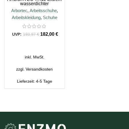
wasserdichter
Kettensägenstiefel der
Arbortec
,
Arbeitsschuhe
,
Klasse 2
Arbeitskleidung
,
Schuhe
182,00
€
193,97
€
AUSFÜHRUNG WÄHLEN
inkl. MwSt.
zzgl.
Versandkosten
Lieferzeit:
4-5 Tage