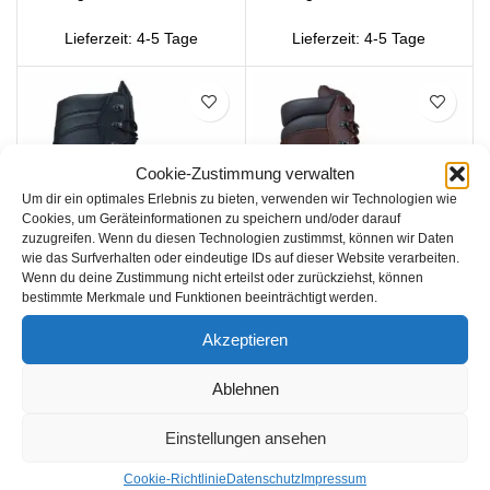
Lieferzeit:
4-5 Tage
Lieferzeit:
4-5 Tage
SALE
SALE
Cookie-Zustimmung verwalten
Um dir ein optimales Erlebnis zu bieten, verwenden wir Technologien wie
Cookies, um Geräteinformationen zu speichern und/oder darauf
zuzugreifen. Wenn du diesen Technologien zustimmst, können wir Daten
wie das Surfverhalten oder eindeutige IDs auf dieser Website verarbeiten.
Wenn du deine Zustimmung nicht erteilst oder zurückziehst, können
bestimmte Merkmale und Funktionen beeinträchtigt werden.
ARBORTEC AT35500 –
ARBORTEC AT36500 –
Profell Chainsaw Boot
Fellhunter Chainsaw Boot
Akzeptieren
Class 3
Class 3
Arbeitskleidung
,
Schuhe
,
Arbeitskleidung
,
Schuhe
,
Arbortec
Arbortec
Ablehnen
Einstellungen ansehen
405,00
€
€
430,78
€
Cookie-Richtlinie
Datenschutz
Impressum
AUSFÜHRUNG WÄHLEN
AUSFÜHRUNG WÄHLEN