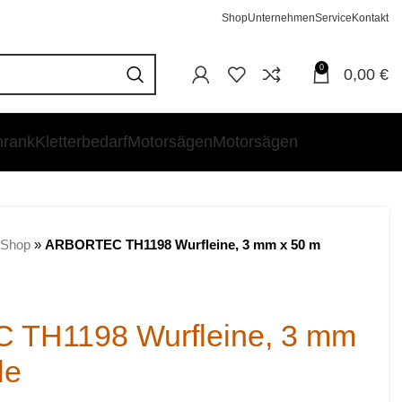
Shop
Unternehmen
Service
Kontakt
0
0,00
€
hrank
Kletterbedarf
Motorsägen
Motorsägen
Shop
»
ARBORTEC TH1198 Wurfleine, 3 mm x 50 m
TH1198 Wurfleine, 3 mm
le