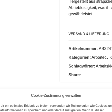
Hergestellt aus strapazi
Abriebfestigkeit, was ih
gewährleistet.
Die knickfreie Flechtkon
abrollen und handhaben l
VERSAND & LIEFERUNG
Mit einer Länge von 50 
dimensioniert, um auch
Artikelnummer:
AB324
Kletterprojekten den Ei
orange Farbe der Leine i
Kategorien:
Arbortec
,
K
dem Anwender erlaubt, d
Schlagwörter:
Arbeitsk
verfolgen und schnell z
Share:
Die Anwendung ist denkb
Höhe gebracht und dient 
Polyethylen-Konstruktio
Cookie-Zustimmung verwalten
Gleiten der Leine über Ä
die Leine sowohl leicht 
dir ein optimales Erlebnis zu bieten, verwenden wir Technologien wie Cookies, u
äteinformationen zu speichern und/oder darauf zuzugreifen. Wenn du diesen
bei unterschiedlichen W