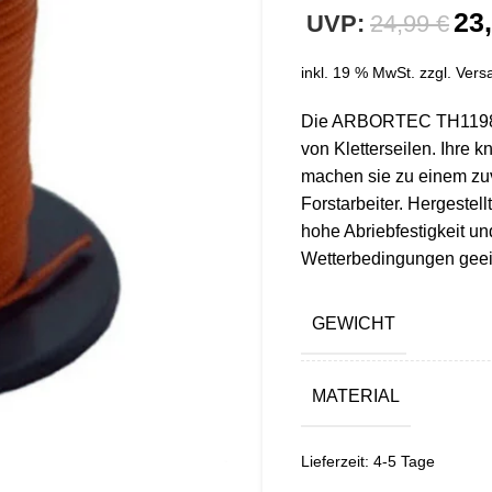
23
24,99
€
€
€
€
inkl. 19 % MwSt.
zzgl.
Vers
Die ARBORTEC TH1198 Wu
von Kletterseilen. Ihre k
machen sie zu einem zuv
Forstarbeiter. Hergestel
hohe Abriebfestigkeit un
Wetterbedingungen geei
GEWICHT
MATERIAL
Lieferzeit:
4-5 Tage