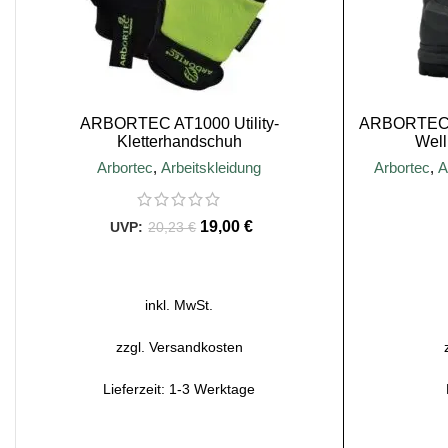
ARBORTEC AT1000 Utility-
ARBORTEC 
Kletterhandschuh
Well
Arbortec
,
Arbeitskleidung
Arbortec
,
A
19,00
€
20,23
€
AUSFÜHRUNG WÄHLEN
A
inkl. MwSt.
zzgl.
Versandkosten
Lieferzeit:
1-3 Werktage