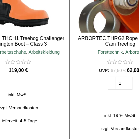
THCH1 Treehog Challenger
ARBORTEC THRG2 Rope 
ington Boot – Class 3
Cam Treehog
rbeitsschuhe
,
Arbeitskleidung
Forsttechnik
,
Arbort
€
62,0
67,50
€
USFÜHRUNG WÄHLEN
inkl. MwSt.
IN DEN WARENKOR
zzgl.
Versandkosten
inkl. 19 % MwSt.
Lieferzeit:
4-5 Tage
zzgl.
Versandkoste