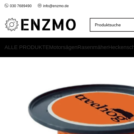
030 7689490
info@enzmo.de
ALLE PRODUKTE
Motorsägen
Rasenmäher
Heckensc