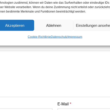
hnologien zustimmst, können wir Daten wie das Surfverhalten oder eindeutige IDs
ser Website verarbeiten. Wenn du deine Zustimmung nicht erteilst oder zurückziehs
nen bestimmte Merkmale und Funktionen beeinträchtigt werden.
, 3 mm x 50 m Spule“
Akzeptieren
Ablehnen
Einstellungen anseh
er sind mit
*
markiert
Cookie-Richtlinie
Datenschutz
Impressum
E-Mail
*