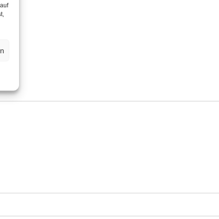
 auf
t,
en