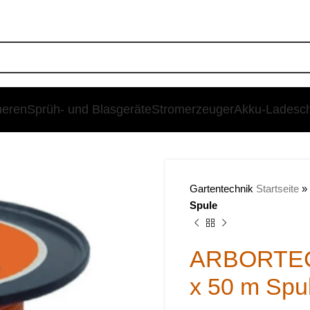
heren
Sprüh- und Blasgeräte
Stromerzeuger
Akku-Ladesc
SALE
Gartentechnik
Startseite
»
Spule
ARBORTEC 
x 50 m Spu
€