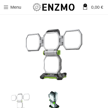
0
Menu
0,00
€