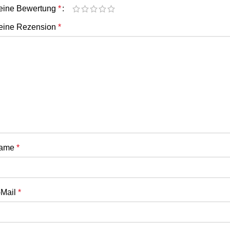
eine Bewertung
*
eine Rezension
*
ame
*
-Mail
*