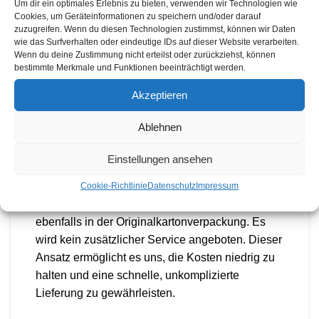
Um dir ein optimales Erlebnis zu bieten, verwenden wir Technologien wie
Neben seiner starken Leuchtkraft verfügt der
Cookies, um Geräteinformationen zu speichern und/oder darauf
LT1000E über einen USB-A-Anschluss, der es
zuzugreifen. Wenn du diesen Technologien zustimmst, können wir Daten
wie das Surfverhalten oder eindeutige IDs auf dieser Website verarbeiten.
ermöglicht, externe Geräte wie Mobiltelefone
Wenn du deine Zustimmung nicht erteilst oder zurückziehst, können
aufzuladen, was die Einsatzmöglichkeiten
bestimmte Merkmale und Funktionen beeinträchtigt werden.
erweitert. Der Scheinwerfer wird von einem
Akzeptieren
leistungsstarken EGO 56V-ARC-Lithium™-Akku
(nicht im Lieferumfang enthalten) betrieben, der
Ablehnen
eine lange Laufzeit gewährleistet.
Einstellungen ansehen
Es ist wichtig zu beachten, dass alle unsere
Geräte als reine Kartonware versendet werden.
Cookie-Richtlinie
Datenschutz
Impressum
Kunden, die das Gerät abholen, erhalten es
ebenfalls in der Originalkartonverpackung. Es
wird kein zusätzlicher Service angeboten. Dieser
Ansatz ermöglicht es uns, die Kosten niedrig zu
halten und eine schnelle, unkomplizierte
Lieferung zu gewährleisten.