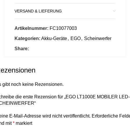
VERSAND & LIEFERUNG
Artikelnummer:
FC10077003
Kategorien:
Akku-Geräte
,
EGO
,
Scheinwerfer
Share:
ezensionen
s gibt noch keine Rezensionen.
chreibe die erste Rezension für „EGO LT1000E MOBILER LED-
CHEINWERFER“
ine E-Mail-Adresse wird nicht veröffentlicht.
Erforderliche Feld
nd mit
*
markiert