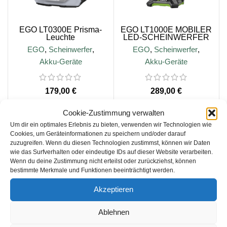
EGO LT0300E Prisma-
EGO LT1000E MOBILER
Leuchte
LED-SCHEINWERFER
EGO
,
Scheinwerfer
,
EGO
,
Scheinwerfer
,
Akku-Geräte
Akku-Geräte
€
€
Cookie-Zustimmung verwalten
Um dir ein optimales Erlebnis zu bieten, verwenden wir Technologien wie
IN DEN WARENKORB
IN DEN WARENKORB
Cookies, um Geräteinformationen zu speichern und/oder darauf
zuzugreifen. Wenn du diesen Technologien zustimmst, können wir Daten
wie das Surfverhalten oder eindeutige IDs auf dieser Website verarbeiten.
Wenn du deine Zustimmung nicht erteilst oder zurückziehst, können
inkl. 19 % MwSt.
inkl. 19 % MwSt.
bestimmte Merkmale und Funktionen beeinträchtigt werden.
zzgl.
Versandkosten
zzgl.
Versandkosten
Akzeptieren
Lieferzeit:
1-3 Werktage
Lieferzeit:
1-3 Werktage
Ablehnen