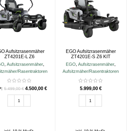
O Aufsitzrasenmäher
EGO Aufsitzrasenmäher
ZT4201E-L Z6
ZT4201E-S Z6 KIT
GO
,
Aufsitzrasenmäher
,
EGO
,
Aufsitzrasenmäher
,
itzmäher/Rasentraktoren
Aufsitzmäher/Rasentraktoren
4.500,00
€
€
5.499,00
€
IN DEN WARENKORB
IN DEN WARENKORB
inkl. 19 % MwSt.
inkl. 19 % MwSt.