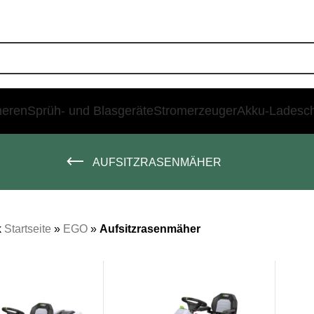
heren
Sprüh- und Blasgeräte
Stromerzeuger
Akku-Ladesc
AUFSITZRASENMÄHER
k
Startseite
»
EGO
»
Aufsitzrasenmäher
SALE