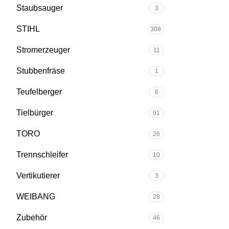
Staubsauger
3
STIHL
308
Stromerzeuger
11
Stubbenfräse
1
Teufelberger
6
Tielbürger
91
TORO
26
Trennschleifer
10
Vertikutierer
3
WEIBANG
28
Zubehör
46