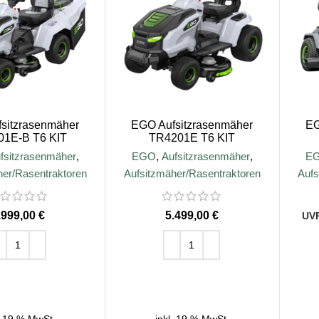
sitzrasenmäher
EGO Aufsitzrasenmäher
EG
1E-B T6 KIT
TR4201E T6 KIT
fsitzrasenmäher
,
EGO
,
Aufsitzrasenmäher
,
E
her/Rasentraktoren
Aufsitzmäher/Rasentraktoren
Aufs
€
€
EN WARENKORB
IN DEN WARENKORB
. 19 % MwSt.
inkl. 19 % MwSt.