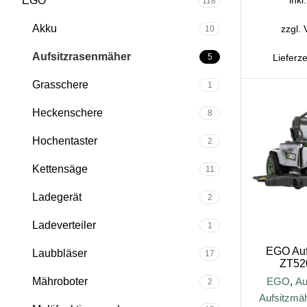
EGO
118
Akku
zzgl.
10
Aufsitzrasenmäher
5
Lieferze
Grasschere
1
Heckenschere
8
Hochentaster
2
Kettensäge
11
Ladegerät
2
Ladeverteiler
1
EGO Auf
Laubbläser
17
ZT52
Mähroboter
EGO
,
Au
2
Aufsitzmä