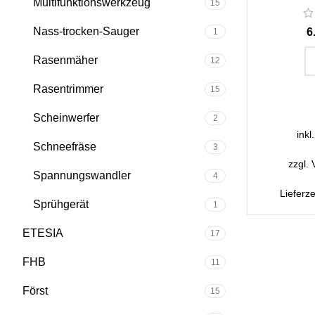
Multifunktionswerkzeug
15
Nass-trocken-Sauger
1
Rasenmäher
12
Rasentrimmer
IN D
15
Scheinwerfer
2
inkl
Schneefräse
3
zzgl.
Spannungswandler
4
Lieferze
Sprühgerät
1
ETESIA
17
FHB
11
Först
15