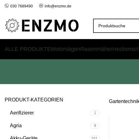
030 7689490
info@enzmo.de
ALLE PRODUKTE
Motorsägen
Rasenmäher
Heckensc
PRODUKT-KATEGORIEN
Gartentechni
Aerifizierer
1
Agria
9
Akku-Geräte
161