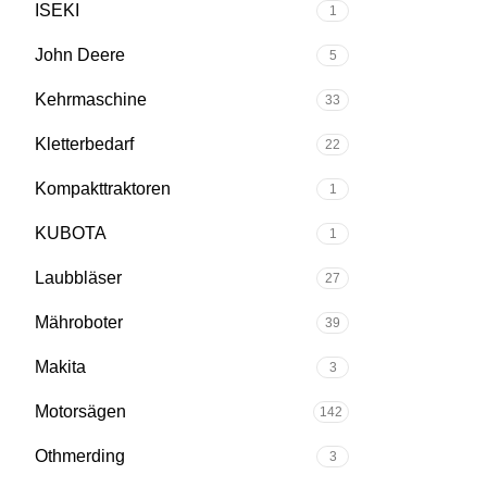
ISEKI
1
John Deere
5
Kehrmaschine
33
Kletterbedarf
22
Kompakttraktoren
1
KUBOTA
1
Laubbläser
27
Mähroboter
39
Makita
3
Motorsägen
142
Othmerding
3