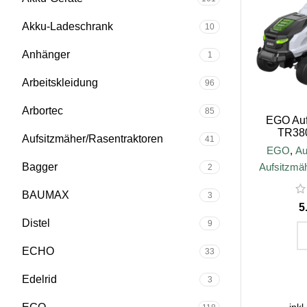
Akku-Ladeschrank
10
Anhänger
1
Arbeitskleidung
96
Arbortec
85
EGO Auf
TR380
Aufsitzmäher/Rasentraktoren
41
EGO
,
Au
Bagger
Aufsitzmä
2
BAUMAX
3
Distel
9
ECHO
33
IN D
Edelrid
3
inkl