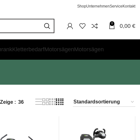
Shop
Unternehmen
Service
Kontakt
0
0,00
€
hrank
Kletterbedarf
Motorsägen
Motorsägen
Zeige
36