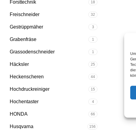
Forsttechnik
18
Freischneider
32
Gestrüppmäher
3
Grabenfräse
1
Grassodenschneider
1
Um 
Ger
Häcksler
25
Tec
die
kön
Heckenscheren
44
Hochdruckreiniger
15
Hochentaster
4
HONDA
66
Husqvarna
156