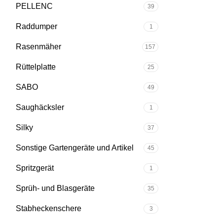
PELLENC
39
Raddumper
1
Rasenmäher
157
Rüttelplatte
25
SABO
49
Saughäcksler
1
Silky
37
Sonstige Gartengeräte und Artikel
45
Spritzgerät
1
Sprüh- und Blasgeräte
35
Stabheckenschere
3