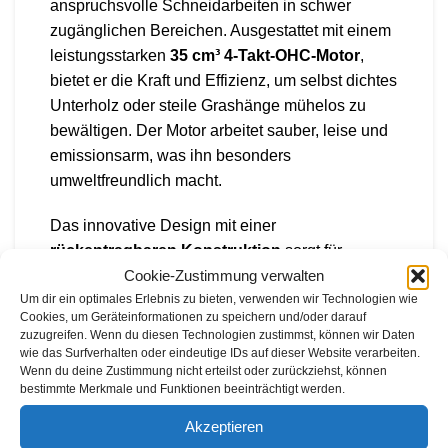
anspruchsvolle Schneidarbeiten in schwer
zugänglichen Bereichen. Ausgestattet mit einem
leistungsstarken
35 cm³ 4-Takt-OHC-Motor
,
bietet er die Kraft und Effizienz, um selbst dichtes
Unterholz oder steile Grashänge mühelos zu
bewältigen. Der Motor arbeitet sauber, leise und
emissionsarm, was ihn besonders
umweltfreundlich macht.
Das innovative Design mit einer
rückentragbaren Konstruktion
sorgt für
Cookie-Zustimmung verwalten
maximalen Komfort und Bewegungsfreiheit. Der
Um dir ein optimales Erlebnis zu bieten, verwenden wir Technologien wie
Motor ist auf einem ergonomischen
Cookies, um Geräteinformationen zu speichern und/oder darauf
Rückentragesystem montiert, das die Belastung
zuzugreifen. Wenn du diesen Technologien zustimmst, können wir Daten
gleichmäßig verteilt und den Anwender entlastet
wie das Surfverhalten oder eindeutige IDs auf dieser Website verarbeiten.
Wenn du deine Zustimmung nicht erteilst oder zurückziehst, können
– ideal für längere Einsätze in großen Flächen
bestimmte Merkmale und Funktionen beeinträchtigt werden.
oder schwer zugänglichen Gebieten.
Akzeptieren
Die
flexible Welle
bietet zusätzliche Kontrolle