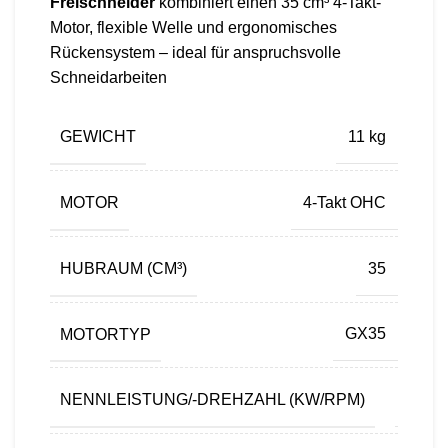
Freischneider
kombiniert einen 35 cm³ 4-Takt-
Motor, flexible Welle und ergonomisches
Rückensystem – ideal für anspruchsvolle
Schneidarbeiten
GEWICHT
11 kg
MOTOR
4-Takt OHC
HUBRAUM (CM³)
35
MOTORTYP
GX35
NENNLEISTUNG/-DREHZAHL (KW/RPM)
1,0/7