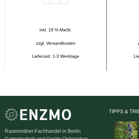
IN DEN WARENKORB
inkl. 19 % MwSt.
zzgl.
Versandkosten
Lieferzeit:
1-3 Werktage
Li
TIPPS & TR
Rasenmäher-Fachhandel in Berlin
Gartentechnik und Geräte Onlineshop