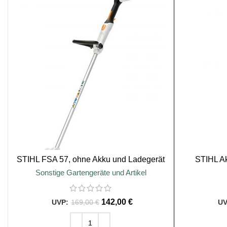
SALE
SALE
STIHL FSA 57, ohne Akku und Ladegerät
STIHL A
Sonstige Gartengeräte und Artikel
142,00
€
169,00
€