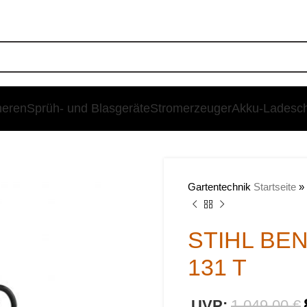
heren
Sprüh- und Blasgeräte
Stromerzeuger
Akku-Ladesc
SALE
Gartentechnik
Startseite
»
STIHL BE
131 T
€
1.049,00
€
€
€