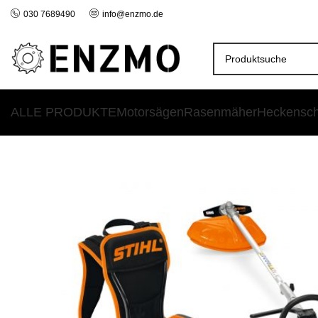
030 7689490
info@enzmo.de
ALLE PRODUKTE
Motorsägen
Rasenmäher
Heckensc