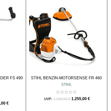
SALE
DER FS 490
STIHL BENZIN-MOTORSENSE FR 460
STIHL
1.255,00
€
1.539,00
€
0,00
€