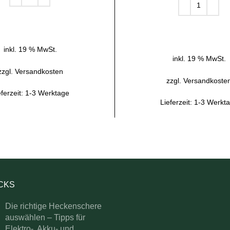
IN DEN WARENKORB
IN DEN WARENKOR
inkl. 19 % MwSt.
inkl. 19 % MwSt.
zzgl.
Versandkosten
zzgl.
Versandkoste
eferzeit:
1-3 Werktage
Lieferzeit:
1-3 Werkt
ICKS
Die richtige Heckenschere
auswählen – Tipps für
Elektro-, Akku- und