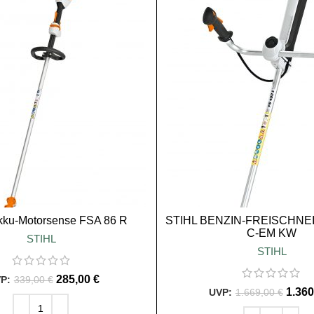
SALE
kku-Motorsense FSA 86 R
STIHL BENZIN-FREISCHNEI
C-EM KW
STIHL
STIHL
285,00
€
339,00
€
1.36
1.669,00
€