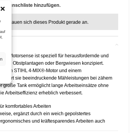
ur Wunschliste hinzufügen.
m
n schauen sich dieses Produkt gerade an.
 auf
t,
in-Motorsense ist speziell für herausfordernde und
en
berge, Obstplantagen oder Bergwiesen konzipiert.
 starken STIHL 4-MIX®-Motor und einem
, liefert sie beeindruckende Mähleistungen bei zähem
r große Tank ermöglicht lange Arbeitseinsätze ohne
e Arbeitseffizienz erheblich verbessert.
r komfortables Arbeiten
eise, ergänzt durch ein weich gepolstertes
ergonomisches und kräftesparendes Arbeiten auch
eilbare Schaft ohne Werkzeugeinsatz erleichtert