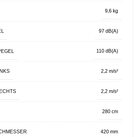
9,6 kg
EL
97 dB(A)
PEGEL
110 dB(A)
INKS
2,2 m/s²
RECHTS
2,2 m/s²
280 cm
RCHMESSER
420 mm