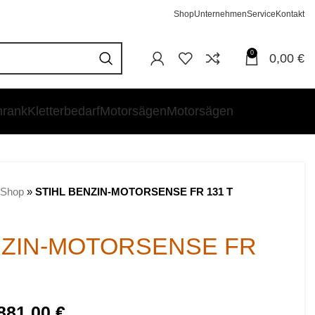
Shop
Unternehmen
Service
Kontakt
0
0,00
€
hrank
Kletterbedarf
Motorsägen
Motorsägen
Shop
»
STIHL BENZIN-MOTORSENSE FR 131 T
NZIN-MOTORSENSE FR
881,00
€