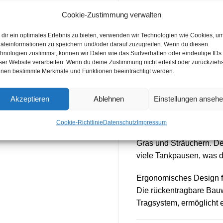
Vergleichen
Z
Cookie-Zustimmung verwalten
dir ein optimales Erlebnis zu bieten, verwenden wir Technologien wie Cookies, u
7
weitere Persone
äteinformationen zu speichern und/oder darauf zuzugreifen. Wenn du diesen
hnologien zustimmst, können wir Daten wie das Surfverhalten oder eindeutige IDs
ser Website verarbeiten. Wenn du deine Zustimmung nicht erteilst oder zurückziehs
nen bestimmte Merkmale und Funktionen beeinträchtigt werden.
BESCHREIBUNG
Die STIHL FR 131 T Benz
Akzeptieren
Ablehnen
Einstellungen anseh
steile Gebiete wie Wein
Ausgestattet mit einem
Cookie-Richtlinie
Datenschutz
Impressum
Grasschneideblatt 230-2
Gras und Sträuchern. De
viele Tankpausen, was di
Ergonomisches Design fü
Die rückentragbare Bauw
Tragsystem, ermöglicht 
über längere Zeit. Der t