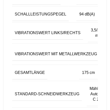
SCHALLLEISTUNGSPEGEL
94 dB(A)
3,5/3,3
VIBRATIONSWERT LINKS/RECHTS
m/s²
VIBRATIONSWERT MIT METALLWERKZEUG LINK
GESAMTLÄNGE
175 cm
Mähkopf
STANDARD-SCHNEIDWERKZEUG
AutoCut
C 26-2