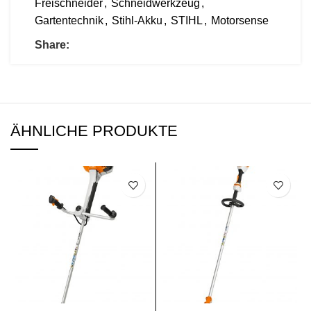
Freischneider
,
Schneidwerkzeug
,
Gartentechnik
,
Stihl-Akku
,
STIHL
,
Motorsense
Share:
ÄHNLICHE PRODUKTE
SALE
SALE