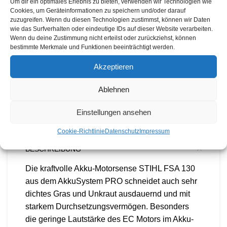
Um dir ein optimales Erlebnis zu bieten, verwenden wir Technologien wie
Cookies, um Geräteinformationen zu speichern und/oder darauf
zuzugreifen. Wenn du diesen Technologien zustimmst, können wir Daten
IN DEN WARENKORB
wie das Surfverhalten oder eindeutige IDs auf dieser Website verarbeiten.
Wenn du deine Zustimmung nicht erteilst oder zurückziehst, können
bestimmte Merkmale und Funktionen beeinträchtigt werden.
Vergleichen
Akzeptieren
Zur Wunschliste hinzufügen.
Ablehnen
11
weitere Personen schauen sich
dieses Produkt gerade an.
Einstellungen ansehen
Cookie-Richtlinie
Datenschutz
Impressum
BESCHREIBUNG
Die kraftvolle Akku-Motorsense STIHL FSA 130
aus dem AkkuSystem PRO schneidet auch sehr
dichtes Gras und Unkraut ausdauernd und mit
starkem Durchsetzungsvermögen. Besonders
die geringe Lautstärke des EC Motors im Akku-