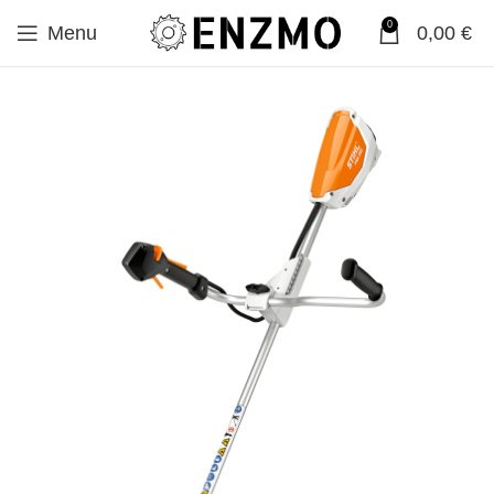
0
Menu
0,00
€
SALE