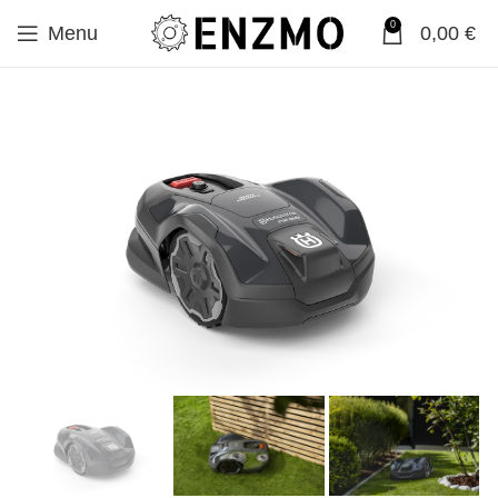
0
Menu
0,00
€
SALE