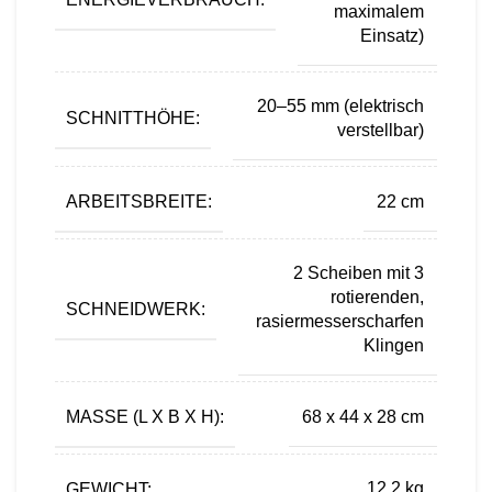
maximalem
Einsatz)
20–55 mm (elektrisch
SCHNITTHÖHE:
verstellbar)
ARBEITSBREITE:
22 cm
2 Scheiben mit 3
rotierenden,
SCHNEIDWERK:
rasiermesserscharfen
Klingen
MASSE (L X B X H):
68 x 44 x 28 cm
GEWICHT:
12,2 kg