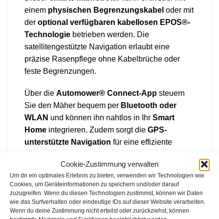
einem
physischen Begrenzungskabel
oder mit
der
optional verfügbaren kabellosen EPOS®-
Technologie
betrieben werden. Die
satellitengestützte Navigation erlaubt eine
präzise Rasenpflege ohne Kabelbrüche oder
feste Begrenzungen.
Über die
Automower® Connect-App
steuern
Sie den Mäher bequem per
Bluetooth oder
WLAN
und können ihn nahtlos in Ihr
Smart
Home
integrieren. Zudem sorgt die
GPS-
unterstützte Navigation
für eine effiziente
Mähstrategie, während die robuste
IPX5-
Cookie-Zustimmung verwalten
Schutzklasse
eine einfache Reinigung mit
Um dir ein optimales Erlebnis zu bieten, verwenden wir Technologien wie
Wasser ermöglicht.
Cookies, um Geräteinformationen zu speichern und/oder darauf
zuzugreifen. Wenn du diesen Technologien zustimmst, können wir Daten
Eigenschaften & Vorteile
wie das Surfverhalten oder eindeutige IDs auf dieser Website verarbeiten.
Wenn du deine Zustimmung nicht erteilst oder zurückziehst, können