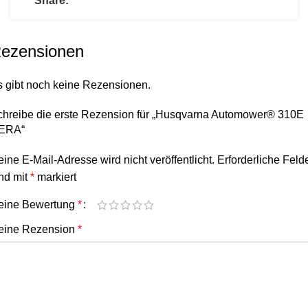
Share:
ezensionen
s gibt noch keine Rezensionen.
chreibe die erste Rezension für „Husqvarna Automower® 310E
ERA“
ine E-Mail-Adresse wird nicht veröffentlicht.
Erforderliche Feld
nd mit
*
markiert
eine Bewertung
*
eine Rezension
*