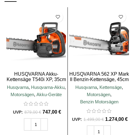
SALE
SALE
HUSQVARNA Akku-
HUSQVARNA 562 XP Mark
Kettensäge T540i XP, 35cm
II Benzin-Kettensäge, 45cm
Schienenlänge
Husqvarna
,
Husqvarna-Akku
,
Husqvarna
,
Kettensäge
,
Motorsägen
,
Akku-Geräte
Motorsägen
,
Benzin Motorsägen
747,00
€
879,00
€
1.274,00
€
1.499,00
€