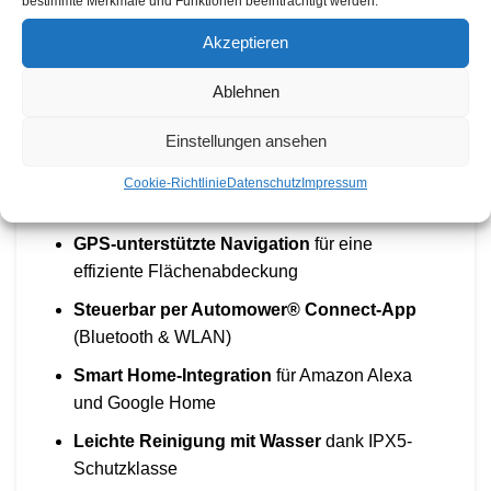
bestimmte Merkmale und Funktionen beeinträchtigt werden.
EdgeCut-Funktion
für minimalen
Rasenkantenschnitt
Akzeptieren
Für Rasenflächen bis 1.000 m²
Ablehnen
Optionale kabellose Installation
mit
Husqvarna EPOS®-Technologie
Einstellungen ansehen
Automower® Zone Control
für individuelle
Cookie-Richtlinie
Datenschutz
Impressum
Mähzonen und Sperrbereiche
GPS-unterstützte Navigation
für eine
effiziente Flächenabdeckung
Steuerbar per Automower® Connect-App
(Bluetooth & WLAN)
Smart Home-Integration
für Amazon Alexa
und Google Home
Leichte Reinigung mit Wasser
dank IPX5-
Schutzklasse