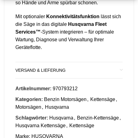
so Hände und Arme spürbar schonen.
Mit optionaler
Konnektivitätsfunktion
lässt sich
die Säge in das digitale
Husqvarna Fleet
Services™
-System integrieren – für optimale
Wartung, Diagnose und Verwaltung Ihrer
Geräteflotte.
VERSAND & LIEFERUNG
Artikelnummer:
970793212
Kategorien:
Benzin Motorsägen
,
Kettensäge
,
Motorsägen
,
Husqvarna
Schlagwörter:
Husqvarna
,
Benzin-Kettensäge
,
Husqvarna Kettensäge
,
Kettensäge
Marke:
HUSQVARNA