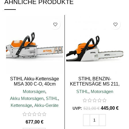
ÄHNLICHE PRODUKTE
SALE
STIHL Akku-Kettensäge
STIHL BENZIN-
MSA 300 C-O, 40cm
KETTENSÄGE MS 211,
Schienenlänge
PD3, 35 cm
Motorsägen
,
STIHL
,
Motorsägen
Akku Motorsägen
,
STIHL
,
Kettensäge
,
Akku-Geräte
445,00
€
521,00
€
€