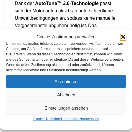
Dank der
AutoTune™ 3.0-Technologie
passt
sich der Motor automatisch an unterschiedliche
Umweltbedingungen an, sodass keine manuelle
Vergasereinstellung mehr nötig ist. Das
garantiert stets optimale Leistung und einfaches
Cookie-Zustimmung verwalten
Startverhalten – selbst bei wechselnden
Um dir ein optimales Erlebnis zu bieten, verwenden wir Technologien wie
Temperaturen oder Höhenlagen.
Cookies, um Geräteinformationen zu speichern und/oder darauf
zuzugreifen. Wenn du diesen Technologien zustimmst, können wir Daten
wie das Surfverhalten oder eindeutige IDs auf dieser Website verarbeiten.
Das kompakte, glatte Gehäuse ohne
Wenn du deine Zustimmung nicht erteilst oder zurückziehst, können
hervorstehende Teile, eine
abgerundete
bestimmte Merkmale und Funktionen beeinträchtigt werden.
Starterabdeckung
und die
optimierte
Akzeptieren
Gewichtsverteilung
sorgen für eine
hervorragende Balance und Beweglichkeit. Zwei
Ablehnen
separate
Befestigungsösen
ermöglichen
sicheres Arbeiten mit Klettergurt und Seil. Die
Einstellungen ansehen
bewährte
Air Injection™
-Technologie hält 98 %
Cookie-Richtlinie
Datenschutz
Impressum
des Staubs von Motor und Filter fern, während
LowVib®-Dämpfer
Vibrationen minimieren und