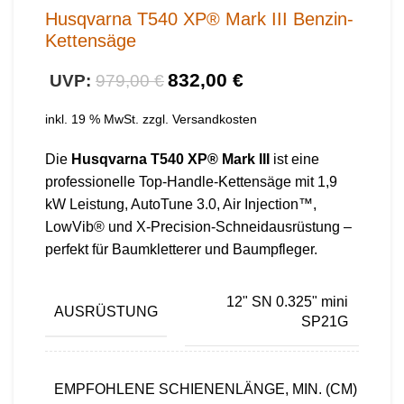
Husqvarna T540 XP® Mark III Benzin-
Kettensäge
832,00
€
979,00
€
inkl. 19 % MwSt.
zzgl.
Versandkosten
Die
Husqvarna T540 XP® Mark III
ist eine
professionelle Top-Handle-Kettensäge mit 1,9
kW Leistung, AutoTune 3.0, Air Injection™,
LowVib® und X-Precision-Schneidausrüstung –
perfekt für Baumkletterer und Baumpfleger.
12" SN 0.325" mini
AUSRÜSTUNG
SP21G
EMPFOHLENE SCHIENENLÄNGE, MIN. (CM)