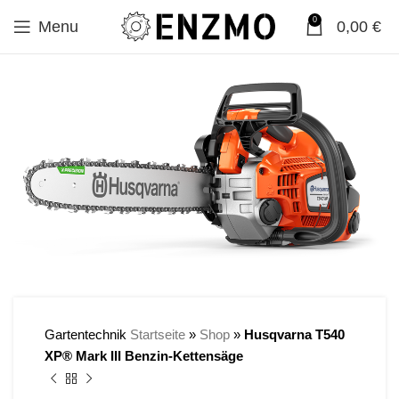
0
Menu
0,00
€
SALE
Gartentechnik
Startseite
»
Shop
»
Husqvarna T540
XP® Mark III Benzin-Kettensäge