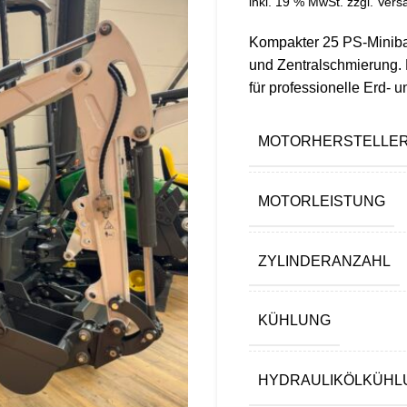
inkl. 19 % MwSt.
zzgl.
Vers
Kompakter 25 PS-Miniba
und Zentralschmierung. L
für professionelle Erd- 
MOTORHERSTELLER 
MOTORLEISTUNG
ZYLINDERANZAHL
KÜHLUNG
HYDRAULIKÖLKÜHL