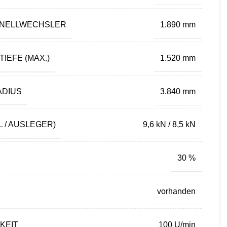
HNELLWECHSLER
1.890 mm
IEFE (MAX.)
1.520 mm
ADIUS
3.840 mm
 / AUSLEGER)
9,6 kN / 8,5 kN
30 %
vorhanden
KEIT
100 U/min