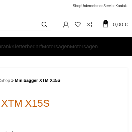
Shop
Unternehmen
Service
Kontakt
0
0,00
€
hrank
Kletterbedarf
Motorsägen
Motorsägen
Shop
»
Minibagger XTM X15S
r XTM X15S