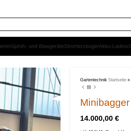
heren
Sprüh- und Blasgeräte
Stromerzeuger
Akku-Ladesc
Gartentechnik
Startseite
»
Minibagge
€
€
€