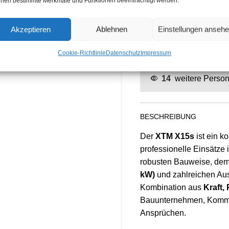
nen bestimmte Merkmale und Funktionen beeinträchtigt werden.
Akzeptieren
Ablehnen
Einstellungen anseh
Vergleichen
Z
Cookie-Richtlinie
Datenschutz
Impressum
14
weitere Person
BESCHREIBUNG
Der
XTM X15s
ist ein k
professionelle Einsätze 
robusten Bauweise, dem
kW)
und zahlreichen Aus
Kombination aus
Kraft, 
Bauunternehmen, Kommun
Ansprüchen.