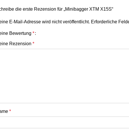
chreibe die erste Rezension für „Minibagger XTM X15S“
ine E-Mail-Adresse wird nicht veröffentlicht.
Erforderliche Feld
eine Bewertung
*
eine Rezension
*
ame
*