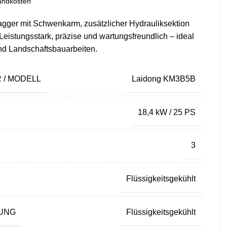
andkosten
gger mit Schwenkarm, zusätzlicher Hydrauliksektion
eistungsstark, präzise und wartungsfreundlich – ideal
und Landschaftsbauarbeiten.
/ MODELL
Laidong KM3B5B
18,4 kW / 25 PS
3
Flüssigkeitsgekühlt
UNG
Flüssigkeitsgekühlt