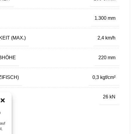
1.300 mm
IT (MAX.)
2,4 km/h
UBHÖHE
220 mm
IFISCH)
0,3 kgf/cm²
AMT
26 kN
m
 auf
t,