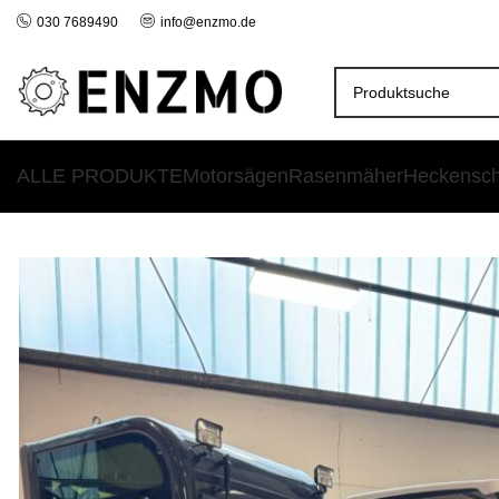
030 7689490
info@enzmo.de
ALLE PRODUKTE
Motorsägen
Rasenmäher
Heckensc