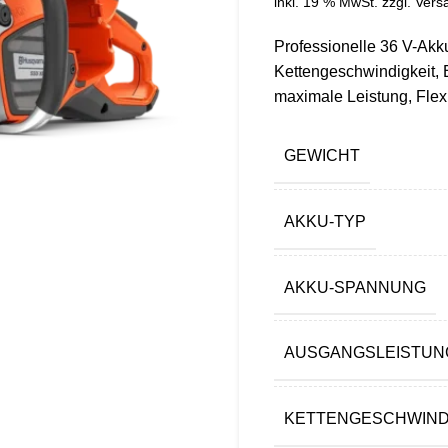
inkl. 19 % MwSt.
zzgl.
Vers
Professionelle 36 V-Akk
Kettengeschwindigkeit, B
maximale Leistung, Flexi
GEWICHT
AKKU-TYP
AKKU-SPANNUNG
AUSGANGSLEISTUN
KETTENGESCHWIND