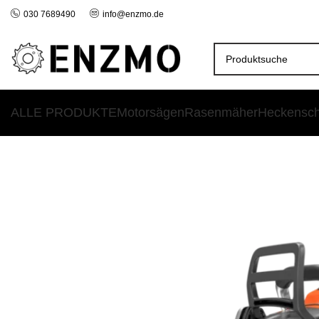
030 7689490
info@enzmo.de
ALLE PRODUKTE
Motorsägen
Rasenmäher
Heckensc