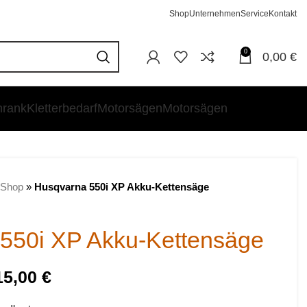
Shop
Unternehmen
Service
Kontakt
0
0,00
€
hrank
Kletterbedarf
Motorsägen
Motorsägen
Shop
»
Husqvarna 550i XP Akku-Kettensäge
550i XP Akku-Kettensäge
15,00
€