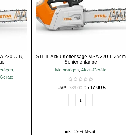
A 220 C-B,
STIHL Akku-Kettensäge MSA 220 T, 35cm
ge
Schienenlänge
rsägen
,
Motorsägen
,
Akku-Geräte
Geräte
717,00
€
789,00
€
IN DEN WARENKORB
B
inkl. 19 % MwSt.