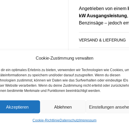
Angetrieben von einem
kW Ausgangsleistung
Benzinsäge – jedoch emis
Ihre
Kettengeschwindig
effizientes Schneiden au
VERSAND & LIEFERUNG
Besonders flexibel zeigt
Artikelnummer:
970 74
zweier Akku-Optionen
:
Cookie-Zustimmung verwalten
Kategorien:
Husqvarna
dir ein optimales Erlebnis zu bieten, verwenden wir Technologien wie Cookies, u
Der
B540X Akku
biet
äteinformationen zu speichern und/oder darauf zuzugreifen. Wenn du diesen
Schlagwörter:
Kettens
ideal für anspruchsvol
hnologien zustimmst, können wir Daten wie das Surfverhalten oder eindeutige IDs
Motorsäge
,
550ixp
,
Akk
ser Website verarbeiten. Wenn du deine Zustimmung nicht erteilst oder zurückziehs
Der
leichtere B330X
nen bestimmte Merkmale und Funktionen beeinträchtigt werden.
Marke:
HUSQVARNA
Manövrierbarkeit bei 
Share:
Akzeptieren
Ablehnen
Einstellungen anseh
Das
intelligente grafis
Gerätestatus, inklusive 
Cookie-Richtlinie
Datenschutz
Impressum
ermöglicht die einfache 