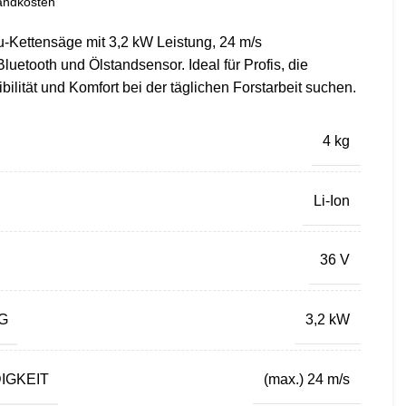
andkosten
u-Kettensäge mit 3,2 kW Leistung, 24 m/s
luetooth und Ölstandsensor. Ideal für Profis, die
bilität und Komfort bei der täglichen Forstarbeit suchen.
4 kg
Li-Ion
36 V
G
3,2 kW
IGKEIT
(max.) 24 m/s