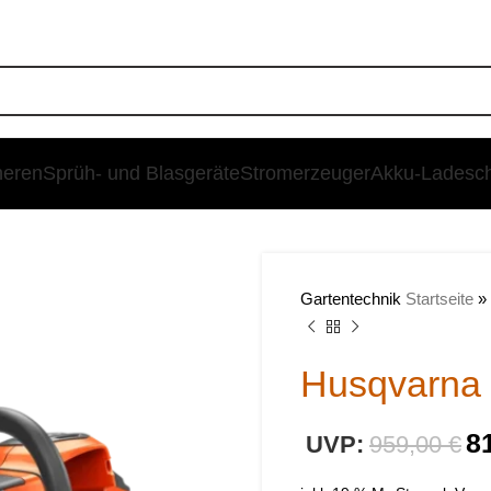
heren
Sprüh- und Blasgeräte
Stromerzeuger
Akku-Ladesc
SALE
Gartentechnik
Startseite
»
Husqvarna 
8
959,00
€
€
€