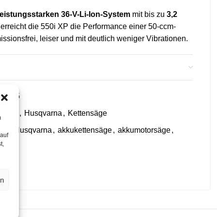
leistungsstarken 36-V-Li-Ion-System
mit bis zu
3,2
, erreicht die 550i XP die Performance einer 50-ccm-
sionsfrei, leiser und mit deutlich weniger Vibrationen.
keit von 24 m/s
sorgt für schnelles, sauberes und
ch bei härteren Hölzern.
 sich die 550i XP durch die
wahlweise Nutzung
 58‑15
-Akku
,
Husqvarna
,
Kettensäge
m
et maximale Laufzeit und unterstützt längere Schienen,
äge
,
Husqvarna
,
akkukettensäge
,
akkumotorsäge
,
le Arbeiten.
 auf
u
t,
 Akku
reduziert das Gewicht und verbessert die
Arbeiten in der Höhe oder im dichten Geäst.
en
che Display
liefert präzise Informationen zu Akku- und
Ölstandsensor und Bluetooth-Konnektivität, und
Aktivierung des
SavE™-Modus
für maximale