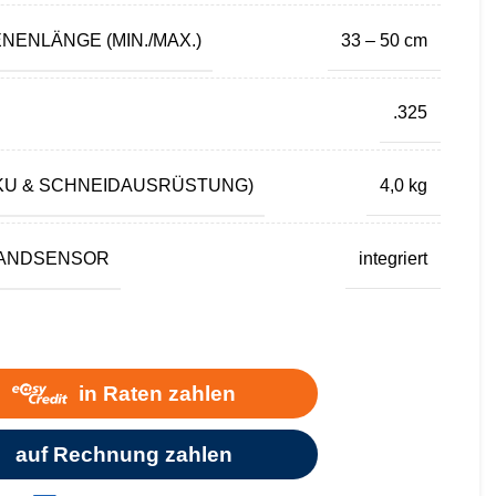
ENLÄNGE (MIN./MAX.)
33 – 50 cm
.325
KU & SCHNEIDAUSRÜSTUNG)
4,0 kg
TANDSENSOR
integriert