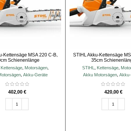
u-Kettensäge MSA 220 C-B,
STIHL Akku-Kettensäge MS
0cm Schienenlänge
35cm Schienenlän
,
Kettensäge
,
Motorsägen
,
STIHL
,
Kettensäge
,
Moto
Motorsägen
,
Akku-Geräte
Akku Motorsägen
,
Akku-
€
€
IN DEN WARENKORB
IN DEN WARENKOR