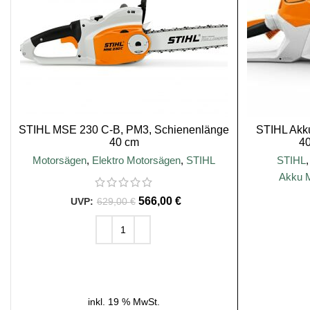
STIHL MSE 230 C-B, PM3, Schienenlänge
STIHL Akk
40 cm
4
Motorsägen
,
Elektro Motorsägen
,
STIHL
STIHL
Akku 
566,00
€
629,00
€
IN DEN WARENKORB
inkl. 19 % MwSt.