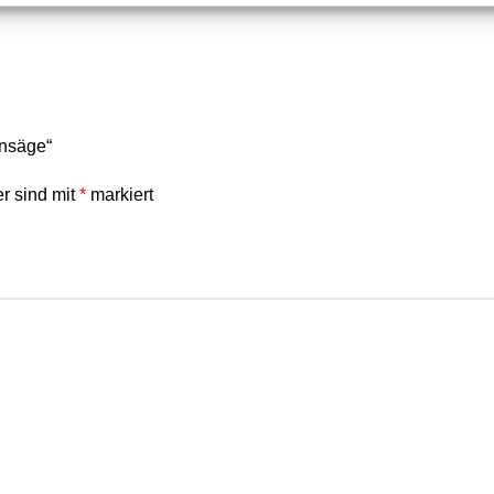
Energieeffizienz.
Dank der
ergonomische
und dem geringen Eigen
Schneidausrüstung) biet
Arbeitskomfort – selbst 
ensäge“
er sind mit
*
markiert