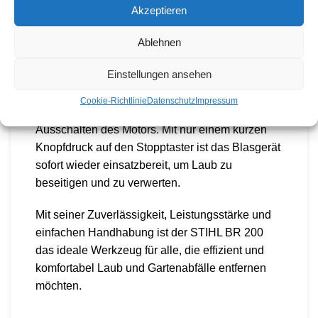
müheloses Starten und Stoppen des Blasgeräts.
Akzeptieren
Sie können den Gashebel auch in der
Ablehnen
gewünschten Leistungsstufe arretieren, je nach
Aufgabenstellung.
Einstellungen ansehen
Eine besondere Funktion des STIHL BR 200 ist
Cookie-Richtlinie
Datenschutz
Impressum
die automatische Startbereitschaft nach dem
Ausschalten des Motors. Mit nur einem kurzen
Knopfdruck auf den Stopptaster ist das Blasgerät
sofort wieder einsatzbereit, um Laub zu
beseitigen und zu verwerten.
Mit seiner Zuverlässigkeit, Leistungsstärke und
einfachen Handhabung ist der STIHL BR 200
das ideale Werkzeug für alle, die effizient und
komfortabel Laub und Gartenabfälle entfernen
möchten.