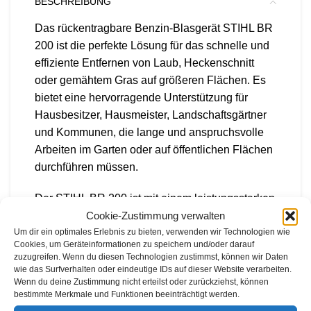
BESCHREIBUNG
Das rückentragbare Benzin-Blasgerät STIHL BR
200 ist die perfekte Lösung für das schnelle und
effiziente Entfernen von Laub, Heckenschnitt
oder gemähtem Gras auf größeren Flächen. Es
bietet eine hervorragende Unterstützung für
Hausbesitzer, Hausmeister, Landschaftsgärtner
und Kommunen, die lange und anspruchsvolle
Arbeiten im Garten oder auf öffentlichen Flächen
durchführen müssen.
Der STIHL BR 200 ist mit einem leistungsstarken
Cookie-Zustimmung verwalten
2-MIX-Motor ausgestattet, der für die nötige
Um dir ein optimales Erlebnis zu bieten, verwenden wir Technologien wie
Blasleistung sorgt. Dank des Einhand-
Cookies, um Geräteinformationen zu speichern und/oder darauf
Multifunktionsgriffs sind alle Bedienelemente des
zuzugreifen. Wenn du diesen Technologien zustimmst, können wir Daten
rückentragbaren Blasgeräts bequem erreichbar
wie das Surfverhalten oder eindeutige IDs auf dieser Website verarbeiten.
Wenn du deine Zustimmung nicht erteilst oder zurückziehst, können
und einfach zu bedienen. Der feststellbare
bestimmte Merkmale und Funktionen beeinträchtigt werden.
Gashebel mit Stopptaster ermöglicht ein