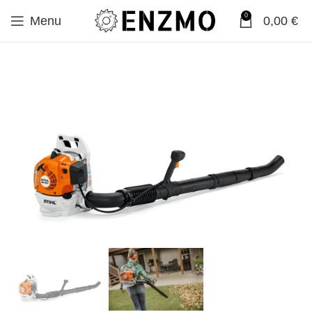
0
Menu
0,00
€
SALE