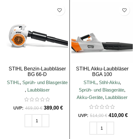
SALE
SALE
STIHL Benzin-Laubbläser
STIHL Akku-Laubbläser
BG 66-D
BGA 100
STIHL
,
Sprüh- und Blasgeräte
STIHL
,
Stihl-Akku
,
,
Laubbläser
Sprüh- und Blasgeräte
,
Akku-Geräte
,
Laubbläser
389,00
€
469,00
€
410,00
€
514,00
€
IN DEN WARENKORB