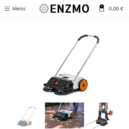
0
Menu
0,00
€
SALE