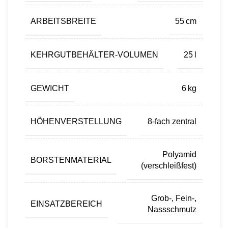
ARBEITSBREITE
55 cm
KEHRGUTBEHÄLTER-VOLUMEN
25 l
GEWICHT
6 kg
HÖHENVERSTELLUNG
8-fach zentral
Polyamid
BORSTENMATERIAL
(verschleißfest)
Grob-, Fein-,
EINSATZBEREICH
Nassschmutz