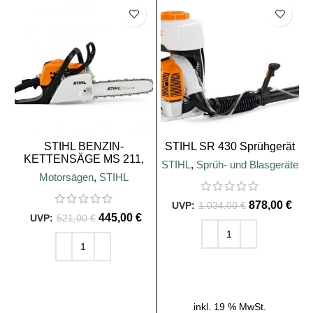
SALE
SALE
STIHL BENZIN-
STIHL SR 430 Sprühgerät
KETTENSÄGE MS 211,
STIHL
,
Sprüh- und Blasgeräte
PD3, 35 cm
Motorsägen
,
STIHL
878,00
€
1.034,00
€
445,00
€
521,00
€
IN DEN WARENKORB
IN DEN WARENKORB
inkl. 19 % MwSt.