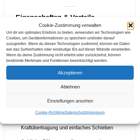
Eigenschaften & Vorteile
Cookie-Zustimmung verwalten
Multiclean-System
mit zwei Tellerbesen für
Um dir ein optimales Erlebnis zu bieten, verwenden wir Technologien wie
Cookies, um Geräteinformationen zu speichern und/oder darauf
groben und feinen Schmutz
zuzugreifen. Wenn du diesen Technologien zustimmst, können wir Daten
wie das Surfverhalten oder eindeutige IDs auf dieser Website verarbeiten.
Kehrbreite: 55 cm
, ideal für Gehwege,
Wenn du deine Zustimmung nicht erteilst oder zurückziehst, können
bestimmte Merkmale und Funktionen beeinträchtigt werden.
Einfahrten und Terrassen
Akzeptieren
25-Liter-Kehrbehälter
mit sicherer
Befestigung
Ablehnen
Zentrale 8-fache Höhenverstellung
für
Einstellungen ansehen
verschiedene Untergründe
Cookie-Richtlinie
Datenschutz
Impressum
Direktantrieb
der Bürsten für bessere
Kraftübertragung und einfaches Schieben