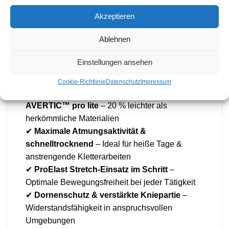
Akzeptieren
Eigenschaften & Vorteile
Ablehnen
✔
Schnittschutzklasse 1, Design A (EN 381 /
Einstellungen ansehen
EN ISO 11393)
– Sicherheit für professionelle
Arbeiten
Cookie-Richtlinie
Datenschutz
Impressum
✔
Ultraleichtes Schnittschutzmaterial
AVERTIC™ pro lite
– 20 % leichter als
herkömmliche Materialien
✔
Maximale Atmungsaktivität &
schnelltrocknend
– Ideal für heiße Tage &
anstrengende Kletterarbeiten
✔
ProElast Stretch-Einsatz im Schritt
–
Optimale Bewegungsfreiheit bei jeder Tätigkeit
✔
Dornenschutz & verstärkte Kniepartie
–
Widerstandsfähigkeit in anspruchsvollen
Umgebungen