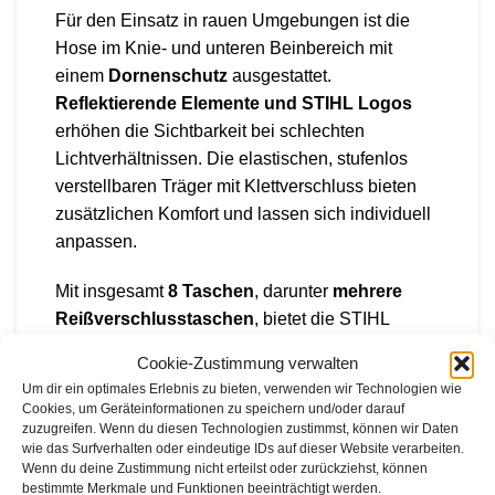
Für den Einsatz in rauen Umgebungen ist die
Hose im Knie- und unteren Beinbereich mit
einem
Dornenschutz
ausgestattet.
Reflektierende Elemente und STIHL Logos
erhöhen die Sichtbarkeit bei schlechten
Lichtverhältnissen. Die elastischen, stufenlos
verstellbaren Träger mit Klettverschluss bieten
zusätzlichen Komfort und lassen sich individuell
anpassen.
Mit insgesamt
8 Taschen
, darunter
mehrere
Reißverschlusstaschen
, bietet die STIHL
ADVANCE X-LIGHT Latzhose praktischen
Cookie-Zustimmung verwalten
Stauraum für Werkzeuge oder persönliche
Um dir ein optimales Erlebnis zu bieten, verwenden wir Technologien wie
Gegenstände. Sie ist besonders gut mit den
Cookies, um Geräteinformationen zu speichern und/oder darauf
STIHL ADVANCE X-Shell Jacken für kühlere
zuzugreifen. Wenn du diesen Technologien zustimmst, können wir Daten
wie das Surfverhalten oder eindeutige IDs auf dieser Website verarbeiten.
Tage
oder der
STIHL ADVANCE X-Vent Jacke
Wenn du deine Zustimmung nicht erteilst oder zurückziehst, können
für warme Temperaturen
kombinierbar.
bestimmte Merkmale und Funktionen beeinträchtigt werden.