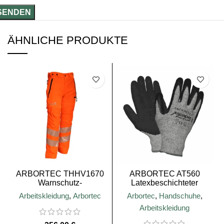
ÄHNLICHE PRODUKTE
SALE
SALE
ARBORTEC THHV1670
ARBORTEC AT560
Warnschutz-
Latexbeschichteter
Kettensägenhose in
Handschuh
Arbeitskleidung
,
Arbortec
Arbortec
,
Handschuhe
,
Orange, Typ C, Klasse 1
Arbeitskleidung