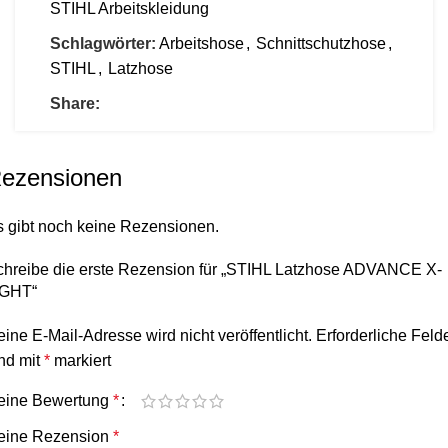
STIHL Arbeitskleidung
Schlagwörter:
Arbeitshose
,
Schnittschutzhose
,
STIHL
,
Latzhose
Share:
ezensionen
s gibt noch keine Rezensionen.
chreibe die erste Rezension für „STIHL Latzhose ADVANCE X-
IGHT“
ine E-Mail-Adresse wird nicht veröffentlicht.
Erforderliche Feld
nd mit
*
markiert
eine Bewertung
*
eine Rezension
*