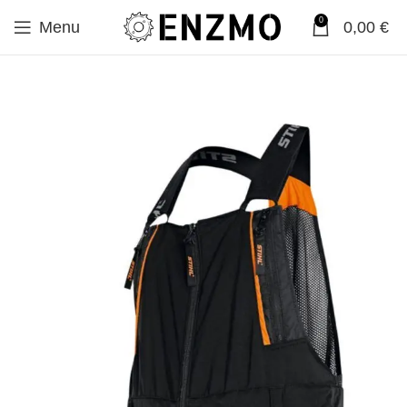
0
Menu
0,00
€
SALE