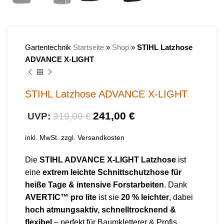
Gartentechnik
Startseite
»
Shop
»
STIHL Latzhose
ADVANCE X-LIGHT
STIHL Latzhose ADVANCE X-LIGHT
241,00
€
319,00
€
inkl. MwSt.
zzgl.
Versandkosten
Die
STIHL ADVANCE X-LIGHT Latzhose
ist
eine
extrem leichte Schnittschutzhose für
heiße Tage & intensive Forstarbeiten
. Dank
AVERTIC™ pro lite
ist sie
20 % leichter
, dabei
hoch atmungsaktiv, schnelltrocknend &
flexibel
– perfekt für Baumkletterer & Profis.