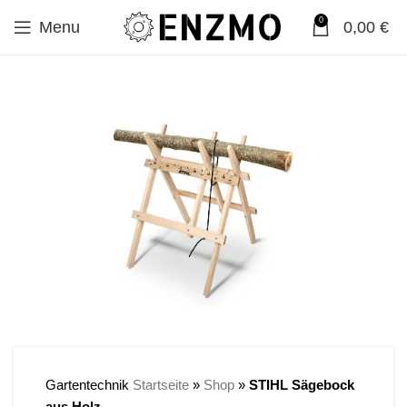
0
Menu
0,00
€
Gartentechnik
Startseite
»
Shop
»
STIHL Sägebock
aus Holz