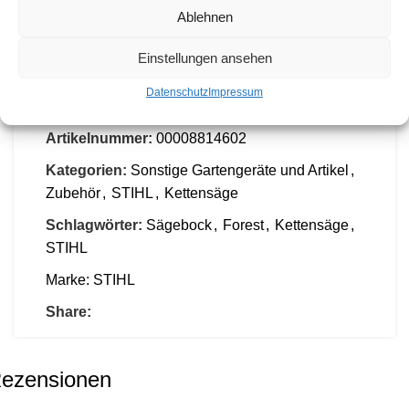
Ablehnen
PRODUKTSICHERHEIT
Einstellungen ansehen
VERSAND & LIEFERUNG
Datenschutz
Impressum
Artikelnummer:
00008814602
Kategorien:
Sonstige Gartengeräte und Artikel
,
Zubehör
,
STIHL
,
Kettensäge
Schlagwörter:
Sägebock
,
Forest
,
Kettensäge
,
STIHL
Marke:
STIHL
Share:
ezensionen