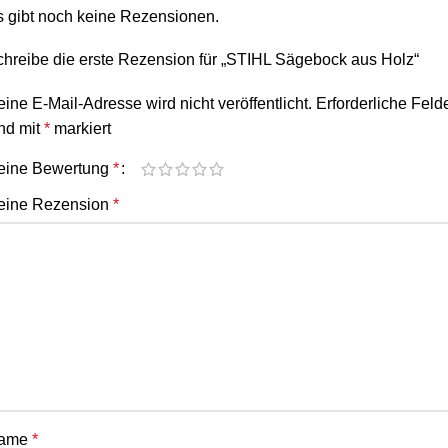
s gibt noch keine Rezensionen.
hreibe die erste Rezension für „STIHL Sägebock aus Holz“
ine E-Mail-Adresse wird nicht veröffentlicht.
Erforderliche Feld
nd mit
*
markiert
eine Bewertung
*
eine Rezension
*
ame
*