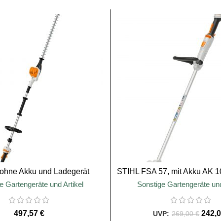
SALE
 ohne Akku und Ladegerät
STIHL FSA 57, mit Akku AK 1
e Gartengeräte und Artikel
Sonstige Gartengeräte und
€
242,
269,00
€