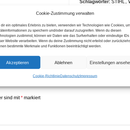
Schlagwörter:
STIHL
,
Dank des
2″-Schlauch
eines einfachen Startsy
Marke:
STIHL
Cookie-Zustimmung verwalten
benutzerfreundlich – opt
Share:
Außenbereichen.
dir ein optimales Erlebnis zu bieten, verwenden wir Technologien wie Cookies, u
äteinformationen zu speichern und/oder darauf zuzugreifen. Wenn du diesen
hnologien zustimmst, können wir Daten wie das Surfverhalten oder eindeutige IDs
ser Website verarbeiten. Wenn du deine Zustimmung nicht erteilst oder zurückziehs
Eigenschaften & 
nen bestimmte Merkmale und Funktionen beeinträchtigt werden.
Hohe Förderleistung
Akzeptieren
Ablehnen
Einstellungen anseh
Selbstansaugend
mi
Cookie-Richtlinie
Datenschutz
Impressum
Zuverlässiger STIHL
er sind mit
*
markiert
Stabiler Rahmen
für 
Ölmangelschutz-Sen
Antivibrationssyste