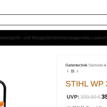
heren
Sprüh- und Blasgeräte
Stromerzeuger
Akku-Ladesc
SALE
Gartentechnik
Startseite
»
STIHL WP 
€
3
399,00
€
€
€
€