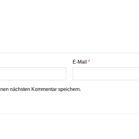
2″-Anschlüsse
für e
Schutz vor Schmutzp
E-Mail
*
inen nächsten Kommentar speichern.