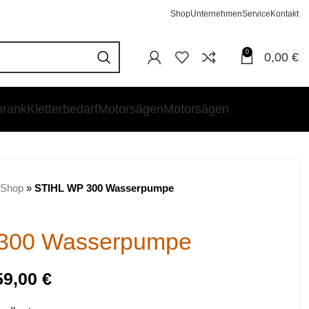
Shop
Unternehmen
Service
Kontakt
0
0,00
€
hrank
Kletterbedarf
Motorsägen
Motorsägen
Shop
»
STIHL WP 300 Wasserpumpe
300 Wasserpumpe
59,00
€