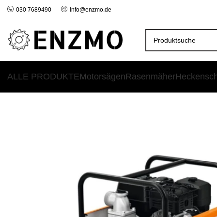
030 7689490
info@enzmo.de
ALLE PRODUKTE
Motorsägen
Rasenmäher
Heckensc