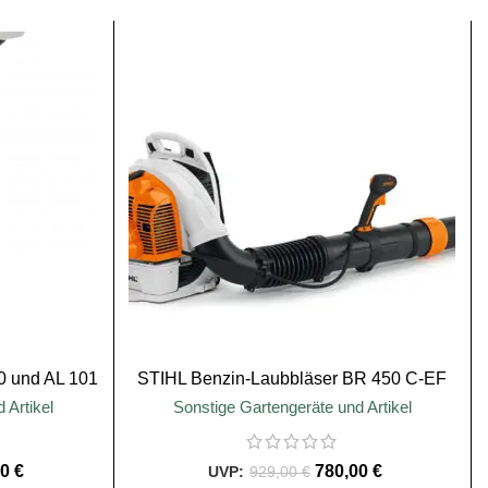
SALE
0 und AL 101
STIHL Benzin-Laubbläser BR 450 C-EF
 Artikel
Sonstige Gartengeräte und Artikel
00
€
780,00
€
929,00
€