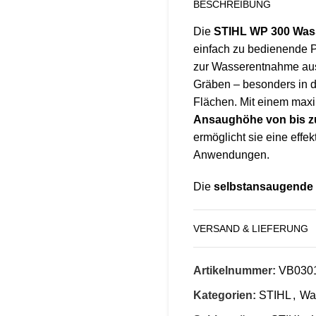
BESCHREIBUNG
Die
STIHL WP 300 Wa
einfach zu bedienende P
zur Wasserentnahme aus 
Gräben – besonders in d
Flächen. Mit einem max
Ansaughöhe von bis z
ermöglicht sie eine eff
Anwendungen.
Die
selbstansaugende
4-Takt-Benzinmotor
mit
Stand und schützt die 
VERSAND & LIEFERUNG
zusätzliche Betriebssich
ausgestattet, der den Mo
Artikelnummer:
VB030
Vibrationsdämpfer zwis
Belastungen und verbes
Kategorien:
STIHL
,
Wa