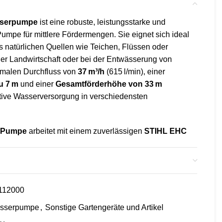
sserpumpe
ist eine robuste, leistungsstarke und
umpe für mittlere Fördermengen. Sie eignet sich ideal
natürlichen Quellen wie Teichen, Flüssen oder
er Landwirtschaft oder bei der Entwässerung von
imalen Durchfluss von
37 m³/h
(615 l/min), einer
u 7 m
und einer
Gesamtförderhöhe von 33 m
ektive Wasserversorgung in verschiedensten
 Pumpe
arbeitet mit einem zuverlässigen
STIHL EHC
 6 PS. Ein robuster Stahlrahmen sorgt für stabilen
Maschine vor mechanischen Beschädigungen. Für
erheit ist die WP 300 mit einem
Ölmangelsensor
tor bei zu niedrigem Ölstand automatisch abschaltet.
112000
chen Motor und Gehäuse verringern mechanische
sern den Bedienkomfort.
sserpumpe
,
Sonstige Gartengeräte und Artikel