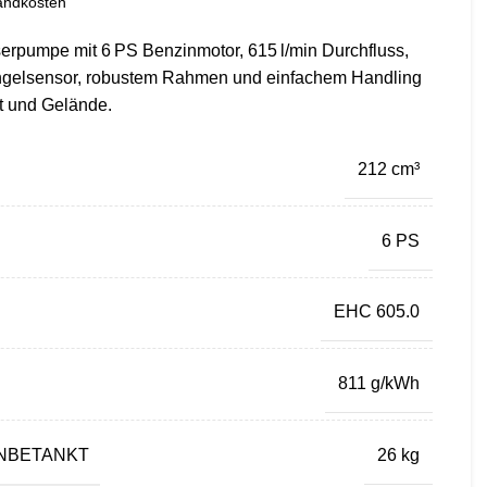
andkosten
erpumpe mit 6 PS Benzinmotor, 615 l/min Durchfluss,
ngelsensor, robustem Rahmen und einfachem Handling
ft und Gelände.
212 cm³
6 PS
EHC 605.0
811 g/kWh
NBETANKT
26 kg