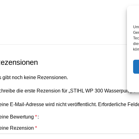
Um 
Ger
Tec
die
kön
ezensionen
s gibt noch keine Rezensionen.
chreibe die erste Rezension für „STIHL WP 300 Wasserpumpe“
ine E-Mail-Adresse wird nicht veröffentlicht.
Erforderliche Feld
eine Bewertung
*
eine Rezension
*