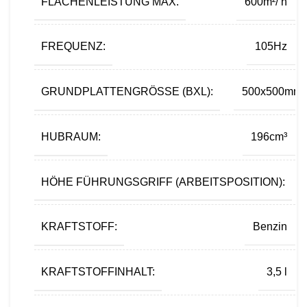
FLÄCHENLEISTUNG MAX.
600m²/ h
FREQUENZ:
105Hz
GRUNDPLATTENGRÖSSE (BXL):
500x500mm
HUBRAUM:
196cm³
HÖHE FÜHRUNGSGRIFF (ARBEITSPOSITION):
KRAFTSTOFF:
Benzin
KRAFTSTOFFINHALT:
3,5 l