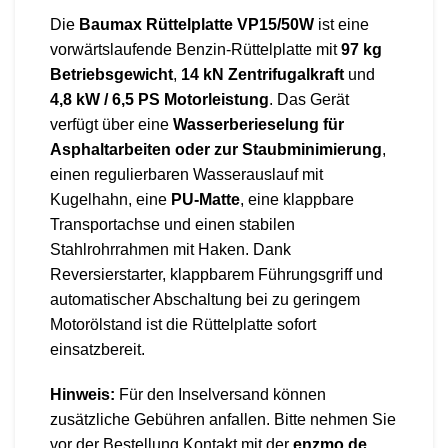
Die
Baumax Rüttelplatte VP15/50W
ist eine
vorwärtslaufende Benzin-Rüttelplatte mit
97 kg
Betriebsgewicht
,
14 kN Zentrifugalkraft
und
4,8 kW / 6,5 PS Motorleistung
. Das Gerät
verfügt über eine
Wasserberieselung für
Asphaltarbeiten oder zur Staubminimierung
,
einen regulierbaren Wasserauslauf mit
Kugelhahn, eine
PU-Matte
, eine klappbare
Transportachse und einen stabilen
Stahlrohrrahmen mit Haken. Dank
Reversierstarter, klappbarem Führungsgriff und
automatischer Abschaltung bei zu geringem
Motorölstand ist die Rüttelplatte sofort
einsatzbereit.
Hinweis:
Für den Inselversand können
zusätzliche Gebühren anfallen. Bitte nehmen Sie
vor der Bestellung Kontakt mit der
enzmo.de