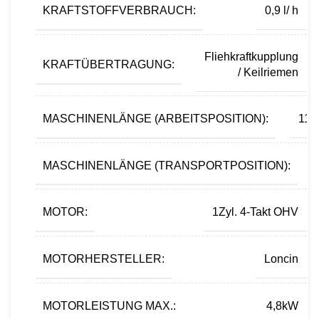
KRAFTSTOFFVERBRAUCH:
0,9 l/ h
Fliehkraftkupplung
KRAFTÜBERTRAGUNG:
/ Keilriemen
MASCHINENLÄNGE (ARBEITSPOSITION):
11
MASCHINENLÄNGE (TRANSPORTPOSITION):
MOTOR:
1Zyl. 4-Takt OHV
MOTORHERSTELLER:
Loncin
MOTORLEISTUNG MAX.:
4,8kW