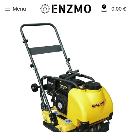
0
Menu
0,00
€