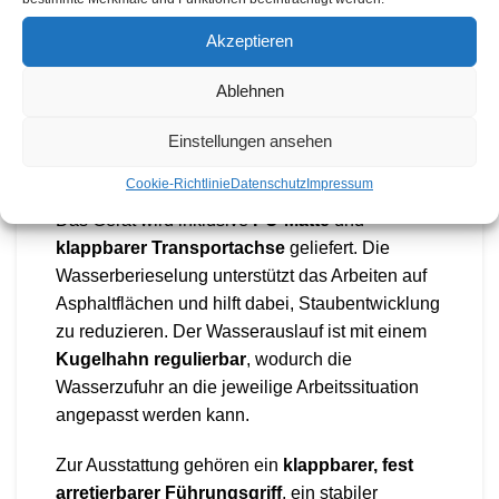
Wasserberieselung
und eignet sich besonders
für Asphaltarbeiten sowie zur Staubminimierung.
Akzeptieren
Mit einem Betriebsgewicht von
97 kg
, einer
Zentrifugalkraft von 14 kN
und einer
Ablehnen
Motorleistung von
4,8 kW / 6,5 PS
bietet die
Einstellungen ansehen
Rüttelplatte zuverlässige Leistungswerte für
vielseitige Verdichtungsarbeiten.
Cookie-Richtlinie
Datenschutz
Impressum
Das Gerät wird inklusive
PU-Matte
und
klappbarer Transportachse
geliefert. Die
Wasserberieselung unterstützt das Arbeiten auf
Asphaltflächen und hilft dabei, Staubentwicklung
zu reduzieren. Der Wasserauslauf ist mit einem
Kugelhahn regulierbar
, wodurch die
Wasserzufuhr an die jeweilige Arbeitssituation
angepasst werden kann.
Zur Ausstattung gehören ein
klappbarer, fest
arretierbarer Führungsgriff
, ein stabiler