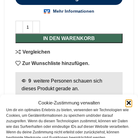
IN DEN WARENKORB
Vergleichen
Zur Wunschliste hinzufügen.
9
weitere Personen schauen sich
dieses Produkt gerade an.
Cookie-Zustimmung verwalten
Um dir ein optimales Erlebnis zu bieten, verwenden wir Technologien wie
BESCHREIBUNG
Cookies, um Geräteinformationen zu speichern und/oder darauf
zuzugreifen. Wenn du diesen Technologien zustimmst, können wir Daten
Die
Baumax Rüttelplatte VP15/50W
ist eine
wie das Surfverhalten oder eindeutige IDs auf dieser Website verarbeiten.
vorwärtslaufende Benzin-Rüttelplatte mit
Wenn du deine Zustimmung nicht erteilst oder zurückziehst, können
bestimmte Merkmale und Funktionen beeinträchtigt werden.