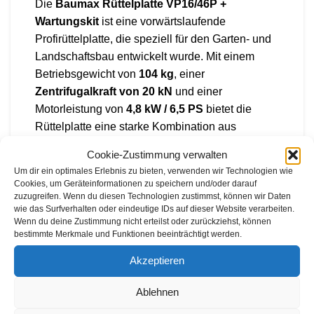
Die
Baumax Rüttelplatte VP16/46P +
Wartungskit
ist eine vorwärtslaufende
Profirüttelplatte, die speziell für den Garten- und
Landschaftsbau entwickelt wurde. Mit einem
Betriebsgewicht von
104 kg
, einer
Zentrifugalkraft von 20 kN
und einer
Motorleistung von
4,8 kW / 6,5 PS
bietet die
Rüttelplatte eine starke Kombination aus
Verdichtungsleistung, Vortrieb und ruhigem Lauf.
Cookie-Zustimmung verwalten
Um dir ein optimales Erlebnis zu bieten, verwenden wir Technologien wie
Das Gerät wird inklusive
Wartungskit
und
Cookies, um Geräteinformationen zu speichern und/oder darauf
originaler Polyurethanmatte
geliefert. Die PU-
zuzugreifen. Wenn du diesen Technologien zustimmst, können wir Daten
wie das Surfverhalten oder eindeutige IDs auf dieser Website verarbeiten.
Matte mit
90° Shore Härte
ist speziell für
Wenn du deine Zustimmung nicht erteilst oder zurückziehst, können
Rüttelplatten ausgelegt und eignet sich
bestimmte Merkmale und Funktionen beeinträchtigt werden.
besonders für Arbeiten auf Pflaster und Platten.
Akzeptieren
Der speziell abgestimmte Erreger sorgt für
optimale Ergebnisse beim Abrütteln von
Ablehnen
Pflasterflächen und Terrassenplatten. Durch die