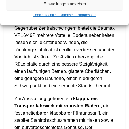
Bauweise ohne überstehende Teile kann die
Einstellungen ansehen
Rüttelplatte direkt an Kanten und Wände
herangeführt werden.
Cookie-Richtlinie
Datenschutz
Impressum
Gegenüber Zentralschwingern bietet die Baumax
VP16/46P mehrere Vorteile: Bodenunebenheiten
lassen sich leichter überwinden, die
Richtungsstabilität ist deutlich verbessert und der
Vortrieb ist stärker. Zusätzlich überzeugt die
Rüttelplatte durch eine bessere Steigfähigkeit,
einen laufruhigen Betrieb, glattere Oberflächen,
eine geringere Bauhöhe, einen niedrigeren
Schwerpunkt und eine erhöhte Standsicherheit.
Zur Ausstattung gehören ein
klappbares
Transportfahrwerk mit robusten Rädern
, ein
fest arretierbarer, klappbarer Führungsgriff, ein
stabiler Stahlrohrschutzrahmen mit Haken sowie
ein pulverbeschichtetes Gehäuse. Der