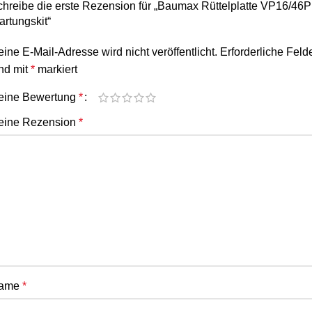
hreibe die erste Rezension für „Baumax Rüttelplatte VP16/46P
rtungskit“
ine E-Mail-Adresse wird nicht veröffentlicht.
Erforderliche Feld
nd mit
*
markiert
eine Bewertung
*
eine Rezension
*
ame
*