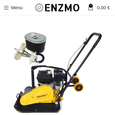
0
Menu
0,00
€