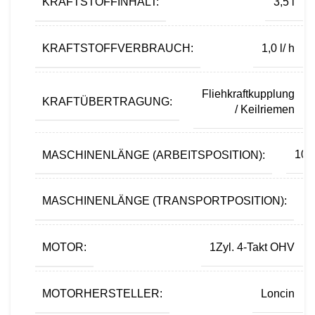
KRAFTSTOFFINHALT:
3,5 l
KRAFTSTOFFVERBRAUCH:
1,0 l/ h
Fliehkraftkupplung
KRAFTÜBERTRAGUNG:
/ Keilriemen
MASCHINENLÄNGE (ARBEITSPOSITION):
10
MASCHINENLÄNGE (TRANSPORTPOSITION):
MOTOR:
1Zyl. 4-Takt OHV
MOTORHERSTELLER:
Loncin