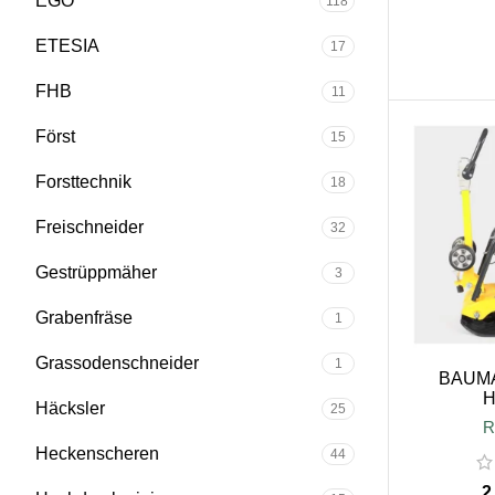
EGO
118
ETESIA
17
FHB
11
Först
15
Forsttechnik
18
Freischneider
32
Gestrüppmäher
3
Grabenfräse
1
Grassodenschneider
1
BAUMAX
H
Häcksler
25
R
Heckenscheren
44