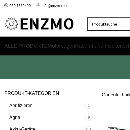
030 7689490
info@enzmo.de
ALLE PRODUKTE
Motorsägen
Rasenmäher
Heckensc
PRODUKT-KATEGORIEN
Gartentechni
Aerifizierer
1
Agria
9
Akku-Geräte
161