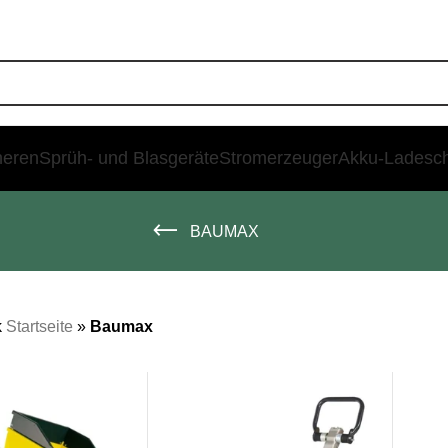
heren
Sprüh- und Blasgeräte
Stromerzeuger
Akku-Ladesc
BAUMAX
k
Startseite
»
Baumax