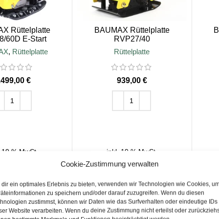
 Rüttelplatte
BAUMAX Rüttelplatte
B
/60D E-Start
RVP27/40
AX
,
Rüttelplatte
Rüttelplatte
€
€
EN WARENKORB
IN DEN WARENKORB
. 19 % MwSt.
inkl. 19 % MwSt.
Cookie-Zustimmung verwalten
Versandkosten
zzgl.
Versandkosten
dir ein optimales Erlebnis zu bieten, verwenden wir Technologien wie Cookies, u
zeit:
4-12 Tage
Lieferzeit:
4-12 Tage
äteinformationen zu speichern und/oder darauf zuzugreifen. Wenn du diesen
hnologien zustimmst, können wir Daten wie das Surfverhalten oder eindeutige IDs
ser Website verarbeiten. Wenn du deine Zustimmung nicht erteilst oder zurückziehs