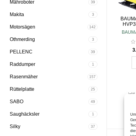
Mähroboter
39
Makita
3
BAUMAX
HVP38
Motorsägen
142
BAUM
Othmerding
3
PELLENC
39
Raddumper
1
IN D
Rasenmäher
157
Rüttelplatte
25
inkl
SABO
49
zzgl.
Saughäcksler
1
Um 
Liefer
Ger
Tec
Silky
37
die