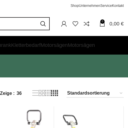
Shop
Unternehmen
Service
Kontakt
0
0,00
€
hrank
Kletterbedarf
Motorsägen
Motorsägen
Zeige
36