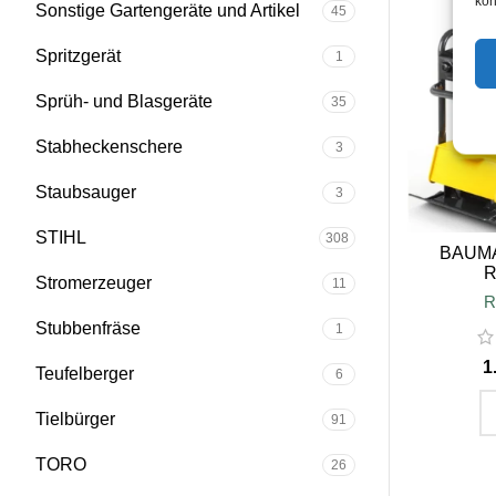
kön
Sonstige Gartengeräte und Artikel
45
Spritzgerät
1
Sprüh- und Blasgeräte
35
Stabheckenschere
3
Staubsauger
3
STIHL
308
BAUMAX
R
Stromerzeuger
11
R
Stubbenfräse
1
Teufelberger
6
Tielbürger
91
IN D
TORO
26