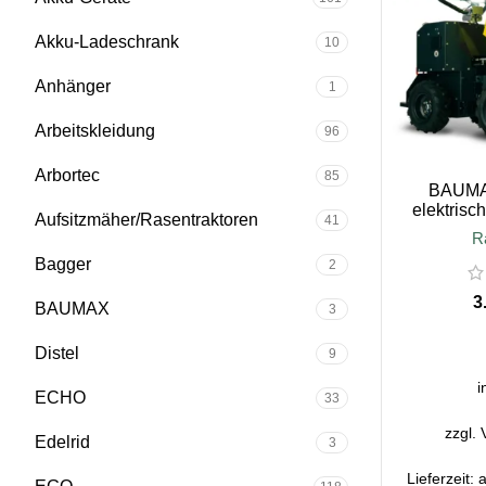
Akku-Ladeschrank
10
Anhänger
1
Arbeitskleidung
96
Arbortec
85
BAUMA
elektrisc
Aufsitzmäher/Rasentraktoren
41
Knic
R
Mitfahrpla
Bagger
2
BAUMAX
3
AUSFÜ
Distel
9
i
ECHO
33
zzgl.
Edelrid
3
Lieferzeit:
a