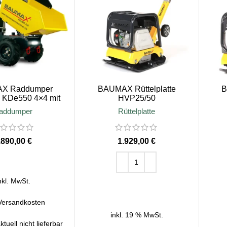
X Raddumper
BAUMAX Rüttelplatte
B
h KDe550 4×4 mit
HVP25/50
klenkung und
addumper
Rüttelplatte
ttform serienmäßig
€
€
HRUNG WÄHLEN
nkl. MwSt.
IN DEN WARENKORB
Versandkosten
inkl. 19 % MwSt.
ktuell nicht lieferbar