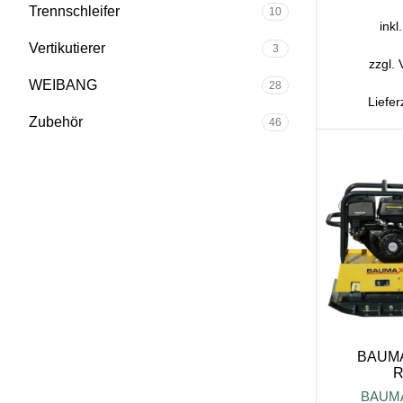
Trennschleifer
10
inkl
Vertikutierer
3
zzgl.
WEIBANG
28
Liefer
Zubehör
46
BAUMAX
R
BAUM