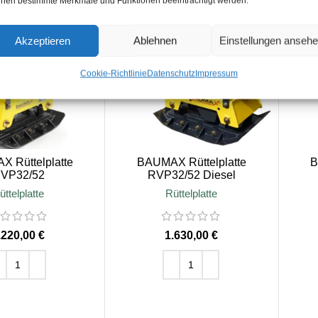
nen bestimmte Merkmale und Funktionen beeinträchtigt werden.
Akzeptieren
Ablehnen
Einstellungen anseh
Cookie-Richtlinie
Datenschutz
Impressum
 Rüttelplatte
BAUMAX Rüttelplatte
B
VP32/52
RVP32/52 Diesel
üttelplatte
Rüttelplatte
€
€
EN WARENKORB
IN DEN WARENKORB