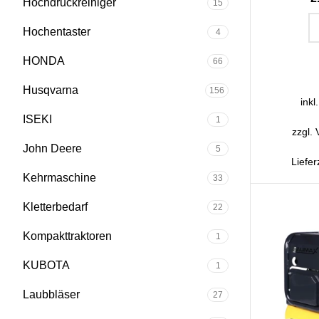
Hochdruckreiniger
15
Hochentaster
4
IN D
HONDA
66
Husqvarna
156
inkl
ISEKI
1
zzgl.
John Deere
5
Liefer
Kehrmaschine
33
Kletterbedarf
22
Kompakttraktoren
1
KUBOTA
1
Laubbläser
27